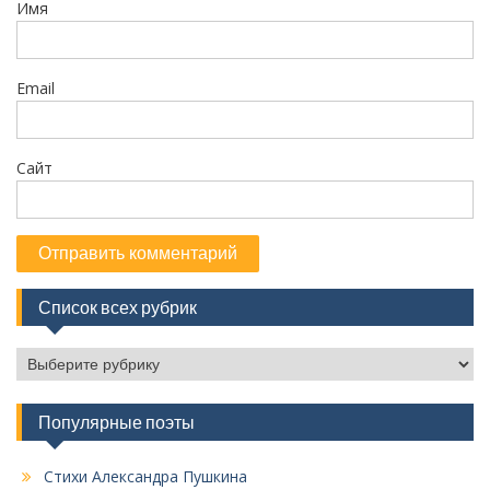
Имя
с
я
м
Email
Сайт
Список всех рубрик
С
п
и
Популярные поэты
с
о
к
Стихи Александра Пушкина