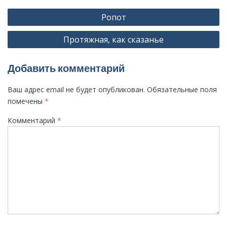
Н
Ропот
а
Протяжная, как сказанье
в
и
Добавить комментарий
г
а
Ваш адрес email не будет опубликован.
Обязательные поля
ц
помечены
*
и
Комментарий
*
я
п
о
з
а
п
и