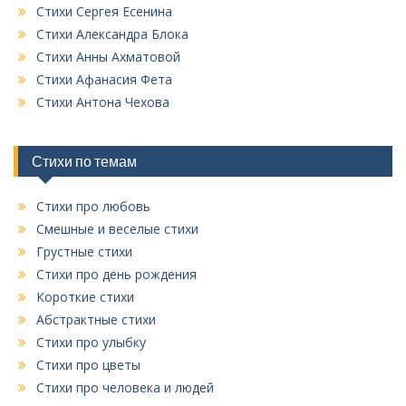
в
Стихи Сергея Есенина
с
Стихи Александра Блока
е
Стихи Анны Ахматовой
х
Стихи Афанасия Фета
р
у
Стихи Антона Чехова
б
р
и
Стихи по темам
к
Стихи про любовь
Смешные и веселые стихи
Грустные стихи
Стихи про день рождения
Короткие стихи
Абстрактные стихи
Стихи про улыбку
Стихи про цветы
Стихи про человека и людей