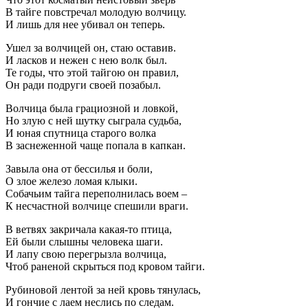
В тайге повстречал молодую волчицу.
И лишь для нее убивал он теперь.
Ушел за волчицей он, стаю оставив.
И ласков и нежен с нею волк был.
Те годы, что этой тайгою он правил,
Он ради подруги своей позабыл.
Волчица была грациозной и ловкой,
Но злую с ней шутку сыграла судьба,
И юная спутница старого волка
В заснеженной чаще попала в капкан.
Завыла она от бессилья и боли,
О злое железо ломая клыки.
Собачьим тайга переполнилась воем –
К несчастной волчице спешили враги.
В ветвях закричала какая-то птица,
Ей были слышны человека шаги.
И лапу свою перегрызла волчица,
Чтоб раненой скрыться под кровом тайги.
Рубиновой лентой за ней кровь тянулась,
И гончие с лаем неслись по следам.