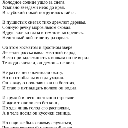
Холодное солнце ушло за снега,
Усыпано звездами небо до края.
В глубокий покой погрузилась тайга.
В пушистых снегах тихо дремлют деревья,
Сонную речку мороз льдом сковал.
Вдруг волчьи глаза в темноте загорелись.
Неистовый вой тишину разорвал.
Об этом косматом и яростном звере
Легенды рассказывал местный народ.
В его принадлежность к волкам он не верил.
Те люди считали, он демон – не волк.
Не раз на него начинали охоту,
Но он от облавы всегда уходил.
Он каждую ночь завывал на болотах,
И стаю в пятнадцать волков он водил.
Из ружей в него постоянно стреляли
И ядом травили его без конца.
Но яды лишь голод его распаляли,
А в теле носил он кусочки свинца.
Но надо же было такому случиться,
Что этот косматый неистовый зверь