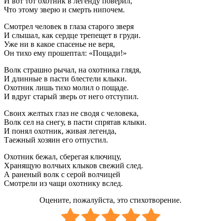
И вот тот охотник в легенду поверил,
Что этому зверю и смерть нипочем.
Смотрел человек в глаза старого зверя
И слышал, как сердце трепещет в груди.
Уже ни в какое спасенье не веря,
Он тихо ему прошептал: «Пощади!»
Волк страшно рычал, на охотника глядя,
И длинные в пасти блестели клыки.
Охотник лишь тихо молил о пощаде.
И вдруг старый зверь от него отступил.
Своих желтых глаз не сводя с человека,
Волк сел на снегу, в пасти спрятав клыки.
И понял охотник, живая легенда,
Таежный хозяин его отпустил.
Охотник бежал, сберегая ключицу,
Хранящую волчьих клыков свежий след.
А раненый волк с серой волчицей
Смотрели из чащи охотнику вслед.
Оцените, пожалуйста, это стихотворение.