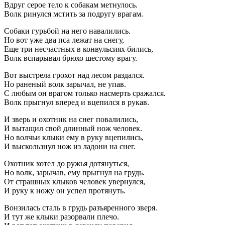
Вдруг серое тело к собакам метнулось.
Волк ринулся мстить за подругу врагам.
Собаки гурьбой на него навалились.
Но вот уже два пса лежат на снегу,
Еще три несчастных в конвульсиях бились,
Волк вспарывал брюхо шестому врагу.
Вот выстрела грохот над лесом раздался.
Но раненый волк зарычал, не упав.
С любым он врагом только насмерть сражался.
Волк прыгнул вперед и вцепился в рукав.
И зверь и охотник на снег повалились,
И вытащил свой длинный нож человек.
Но волчьи клыки ему в руку вцепились,
И выскользнул нож из ладони на снег.
Охотник хотел до ружья дотянуться,
Но волк, зарычав, ему прыгнул на грудь.
От страшных клыков человек увернулся,
И руку к ножу он успел протянуть.
Вонзилась сталь в грудь разъяренного зверя.
И тут же клыки разорвали плечо.