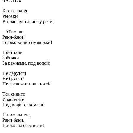
ЧАСТЬ 4
Как сегодня
Рыбаки
В пляс пустились у реки:
– Убежали
Раки-бяки!
Только видно пузырьки!
Поутихли
Забияки
За камнями, под водой;
Не дерутся!
Не буянят!
Не тревожат наш покой.
Так сидите
И молчите
Под водою, на мели;
Плохо нынче,
Раки-бяки,
Плохо вы себя вели!