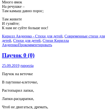
Много ямок
На речушке –
Там камыш давно порос;
Там живите
И гуляйте;
К нам не суйте больше нос!
Кирилл Авдеенко - Стихи для детей
,
Современные стихи для
детей
,
Стихи для детей
,
Стихи Кирилла
Авдеенко
Прокомментировать
Паучок
0 (0)
25.09.2019
rupoezia
Паучок на веточке
В паутинке-клеточке,
Растопырил лапки,
Лапки-расцарапки,
Чтоб не двигаться, дремать,