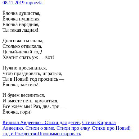
08.11.2019
rupoezia
Ёлочка душистая,
Ёлочка пушистая,
Ёлочка нарядная,
Ты такая ладная!
Долго же ты спала,
Столько отдыхала,
Целый-целый год!
Хватит спать уж — вот!
Нужно просыпаться,
Чтоб праздновать, играться,
Ты в Новый год проснись —
Ёлочка, зажгись!
И будем веселиться,
И вместе петь, кружиться,
Все ждём мы! Раз, два, три —
Ёлочка, гори!
Кирилл Авдеенко - Стихи для детей
,
Стихи Кирилла
Авдеенко
,
Стихи о зиме
,
Стихи про елку
,
Стихи про Новый
год и Рождество
Прокомментировать