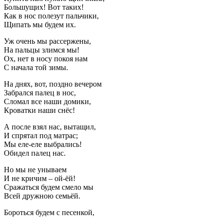
Большущих! Вот таких!
Как в нос полезут пальчики,
Щипать мы будем их.
Уж очень мы рассержены,
На пальцы злимся мы!
Ох, нет в носу покоя нам
С начала той зимы.
На днях, вот, поздно вечером
Забрался палец в нос,
Сломал все наши домики,
Кроватки наши снёс!
А после взял нас, вытащил,
И спрятал под матрас;
Мы еле-еле выбрались!
Обидел палец нас.
Но мы не унываем
И не кричим – ой-ёй!
Сражаться будем смело мы
Всей дружною семьёй.
Бороться будем с песенкой,