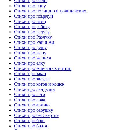
Стихи про осень
Стихи про папу
Стихи про полицию и полицейских
Стихи про поцелуй
Стихи про птиц
Стихи про работу
Стихи про радугу
Стихи про Разлуку
Стихи про Рай и Ад
Стихи про душу
Стихи про жену
Стихи про жениха
Стихи про елку
Стихи про животных и птиц
Стихи про закат
Стихи про звезды
Стихи про котов и кошек
Стихи про ландыши
Стихи про лето
Стихи про ложь
Стихи про армию
Стихи про бабушку
Стихи про бессмертие
Стихи про боль
Стихи про брата