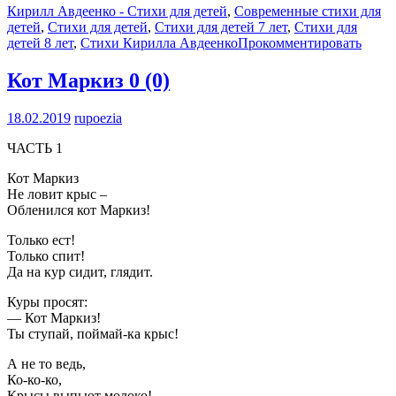
Кирилл Авдеенко - Стихи для детей
,
Современные стихи для
детей
,
Стихи для детей
,
Стихи для детей 7 лет
,
Стихи для
детей 8 лет
,
Стихи Кирилла Авдеенко
Прокомментировать
Кот Маркиз
0 (0)
18.02.2019
rupoezia
ЧАСТЬ 1
Кот Маркиз
Не ловит крыс –
Обленился кот Маркиз!
Только ест!
Только спит!
Да на кур сидит, глядит.
Куры просят:
— Кот Маркиз!
Ты ступай, поймай-ка крыс!
А не то ведь,
Ко-ко-ко,
Крысы выпьют молоко!