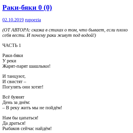
Раки-бяки
0 (0)
02.10.2019
rupoezia
(ОТ АВТОРА: сказка в стихах о том, что бывает, если плохо
себя вести. И почему раки живут под водой!)
ЧАСТЬ 1
Раки-бяки
У реки
Жарят-парят шашлыки!
И танцуют,
И свистят –
Погулять они хотят!
Всё буянят
День за днём:
– В реку жить мы не пойдём!
Нам бы цапаться!
Да драться!
Рыбаков сейчас найдём!