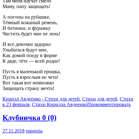
Там меня научат смело
Маму, папу защищать!
А погоны на рубашке,
Тёмный кожаный ремень,
И ботинки, и фуражку
Чистить будет мне не лень!
И все девочки задорно
Улыбаться будут мне,
Как домой поеду в форме
К дяде, тёте — всей родне!
Пусть я маленький ерошка,
Пусть я взрослым не чета!
Вот такая вот немножко
Защищать страну мечта!
Кирилл Авдеенко - Стихи для детей
,
Стихи для детей
,
Стихи
к 23 февраля
,
Стихи Кирилла Авдеенко
Прокомментировать
Клубничка
0 (0)
27.11.2018
rupoezia