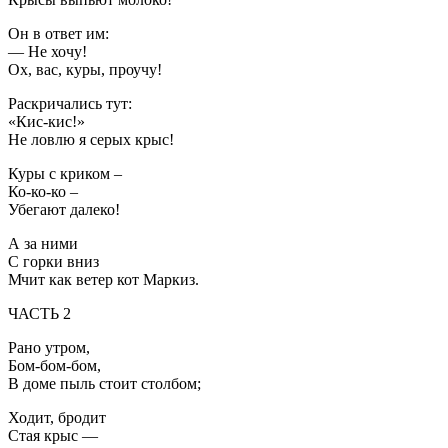
Он в ответ им:
— Не хочу!
Ох, вас, куры, проучу!
Раскричались тут:
«Кис-кис!»
Не ловлю я серых крыс!
Куры с криком –
Ко-ко-ко –
Убегают далеко!
А за ними
С горки вниз
Мчит как ветер кот Маркиз.
ЧАСТЬ 2
Рано утром,
Бом-бом-бом,
В доме пыль стоит столбом;
Ходит, бродит
Стая крыс —