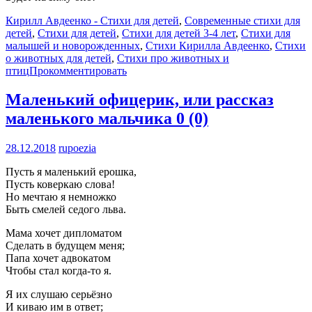
Кирилл Авдеенко - Стихи для детей
,
Современные стихи для
детей
,
Стихи для детей
,
Стихи для детей 3-4 лет
,
Стихи для
малышей и новорожденных
,
Стихи Кирилла Авдеенко
,
Стихи
о животных для детей
,
Стихи про животных и
птиц
Прокомментировать
Маленький офицерик, или рассказ
маленького мальчика
0 (0)
28.12.2018
rupoezia
Пусть я маленький ерошка,
Пусть коверкаю слова!
Но мечтаю я немножко
Быть смелей седого льва.
Мама хочет дипломатом
Сделать в будущем меня;
Папа хочет адвокатом
Чтобы стал когда-то я.
Я их слушаю серьёзно
И киваю им в ответ;