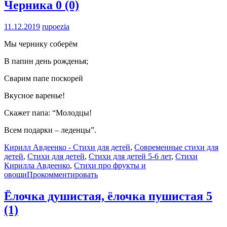
Черника
0 (0)
11.12.2019
rupoezia
Мы чернику соберём
В папин день рожденья;
Сварим папе поскорей
Вкусное варенье!
Скажет папа: “Молодцы!
Всем подарки – леденцы”.
Кирилл Авдеенко - Стихи для детей
,
Современные стихи для
детей
,
Стихи для детей
,
Стихи для детей 5-6 лет
,
Стихи
Кирилла Авдеенко
,
Стихи про фрукты и
овощи
Прокомментировать
Ёлочка душистая, ёлочка пушистая
5
(1)