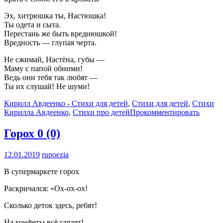
Эх, хитрюшка ты, Настюшка!
Ты одета и сыта.
Перестань же быть вреднюшкой!
Вредность — глупая черта.
Не сжимай, Настёна, губы —
Маму с папой обними!
Ведь они тебя так любят —
Ты их слушай! Не шуми!
Кирилл Авдеенко - Стихи для детей
,
Стихи для детей
,
Стихи
Кирилла Авдеенко
,
Стихи про детей
Прокомментировать
Горох
0 (0)
12.01.2019
rupoezia
В супермаркете горох
Раскричался: «Ох-ох-ох!
Сколько деток здесь, ребят!
На конфеты всё глядят!