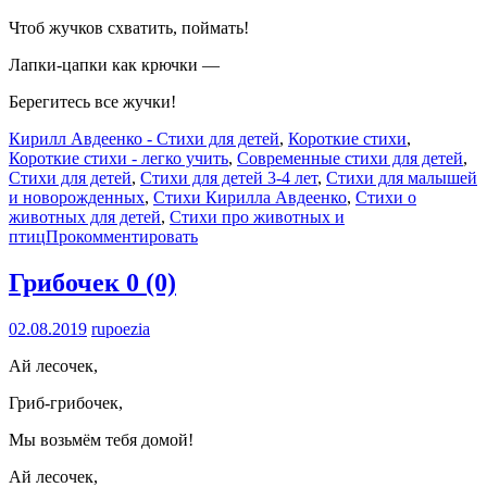
Чтоб жучков схватить, поймать!
Лапки-цапки как крючки —
Берегитесь все жучки!
Кирилл Авдеенко - Стихи для детей
,
Короткие стихи
,
Короткие стихи - легко учить
,
Современные стихи для детей
,
Стихи для детей
,
Стихи для детей 3-4 лет
,
Стихи для малышей
и новорожденных
,
Стихи Кирилла Авдеенко
,
Стихи о
животных для детей
,
Стихи про животных и
птиц
Прокомментировать
Грибочек
0 (0)
02.08.2019
rupoezia
Ай лесочек,
Гриб-грибочек,
Мы возьмём тебя домой!
Ай лесочек,