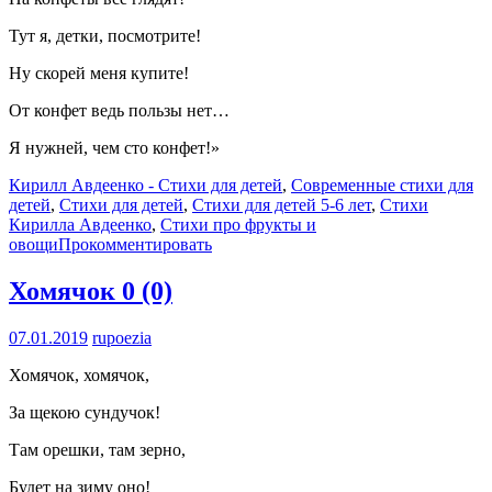
Тут я, детки, посмотрите!
Ну скорей меня купите!
От конфет ведь пользы нет…
Я нужней, чем сто конфет!»
Кирилл Авдеенко - Стихи для детей
,
Современные стихи для
детей
,
Стихи для детей
,
Стихи для детей 5-6 лет
,
Стихи
Кирилла Авдеенко
,
Стихи про фрукты и
овощи
Прокомментировать
Хомячок
0 (0)
07.01.2019
rupoezia
Хомячок, хомячок,
За щекою сундучок!
Там орешки, там зерно,
Будет на зиму оно!