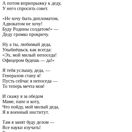
А потом вприпрыжку к деду,
У него спросить совет.
«Не хочу быть дипломатом,
Адвокатом не хочу!
Буду Родины солдатом!» —
Деду громко прокричу.
Ну а ты, любимый деда,
Улыбнёшься, как всегда:
«Эх, мой милый непоседа!
Офицером будешь — да!»
Я тебя услышу, деда, —
Генералом стану я!
Пусть сейчас я непоседа —
То теперь мечта моя!
И скажу я за обедом
Маме, папе и коту,
Что пойду, мой милый деда,
Я в военный институт.
Там я занят буду делом —
Все науки изучать!