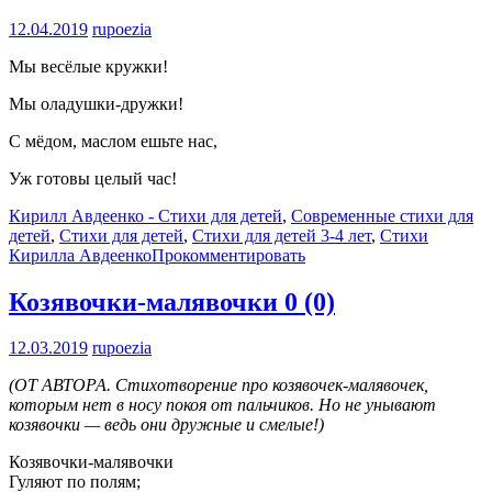
12.04.2019
rupoezia
Мы весёлые кружки!
Мы оладушки-дружки!
С мёдом, маслом ешьте нас,
Уж готовы целый час!
Кирилл Авдеенко - Стихи для детей
,
Современные стихи для
детей
,
Стихи для детей
,
Стихи для детей 3-4 лет
,
Стихи
Кирилла Авдеенко
Прокомментировать
Козявочки-малявочки
0 (0)
12.03.2019
rupoezia
(ОТ АВТОРА. Стихотворение про козявочек-малявочек,
которым нет в носу покоя от пальчиков. Но не унывают
козявочки — ведь они дружные и смелые!)
Козявочки-малявочки
Гуляют по полям;