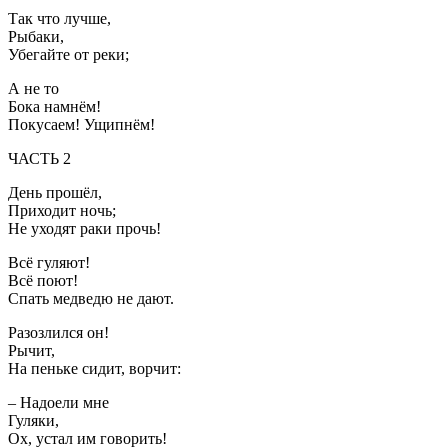
Так что лучше,
Рыбаки,
Убегайте от реки;
А не то
Бока намнём!
Покусаем! Ущипнём!
ЧАСТЬ 2
День прошёл,
Приходит ночь;
Не уходят раки прочь!
Всё гуляют!
Всё поют!
Спать медведю не дают.
Разозлился он!
Рычит,
На пеньке сидит, ворчит:
– Надоели мне
Гуляки,
Ох, устал им говорить!