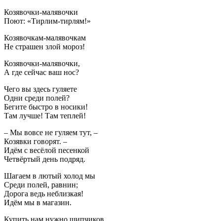
Козявочки-малявочки
Поют: «Тирлим-тирлям!»
Козявочкам-малявочкам
Не страшен злой мороз!
Козявочки-малявочки,
А где сейчас ваш нос?
Чего вы здесь гуляете
Одни среди полей?
Бегите быстро в носики!
Там лучше! Там теплей!
– Мы вовсе не гуляем тут, –
Козявки говорят. –
Идём с весёлой песенкой
Четвёртый день подряд.
Шагаем в лютый холод мы
Среди полей, равнин;
Дорога ведь неблизкая!
Идём мы в магазин.
Купить нам нужно щипчиков,