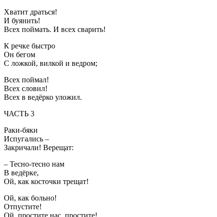
Хватит драться!
И буянить!
Всех поймать. И всех сварить!
К речке быстро
Он бегом
С ложкой, вилкой и ведром;
Всех поймал!
Всех словил!
Всех в ведёрко уложил.
ЧАСТЬ 3
Раки-бяки
Испугались –
Закричали! Верещат:
– Тесно-тесно нам
В ведёрке,
Ой, как косточки трещат!
Ой, как больно!
Отпустите!
Ой, простите нас, простите!