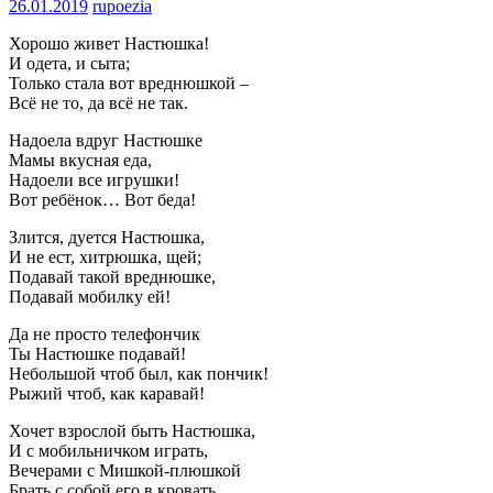
26.01.2019
rupoezia
Хорошо живет Настюшка!
И одета, и сыта;
Только стала вот вреднюшкой –
Всё не то, да всё не так.
Надоела вдруг Настюшке
Мамы вкусная еда,
Надоели все игрушки!
Вот ребёнок… Вот беда!
Злится, дуется Настюшка,
И не ест, хитрюшка, щей;
Подавай такой вреднюшке,
Подавай мобилку ей!
Да не просто телефончик
Ты Настюшке подавай!
Небольшой чтоб был, как пончик!
Рыжий чтоб, как каравай!
Хочет взрослой быть Настюшка,
И с мобильничком играть,
Вечерами с Мишкой-плюшкой
Брать с собой его в кровать.