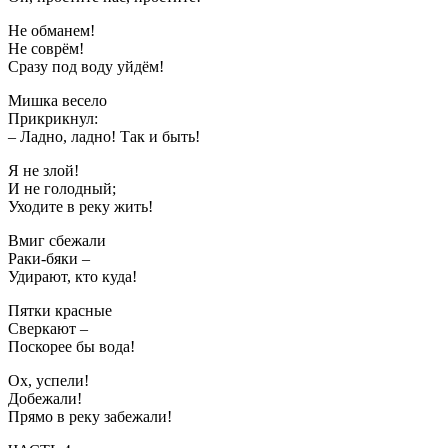
Не обманем!
Не соврём!
Сразу под воду уйдём!
Мишка весело
Прикрикнул:
– Ладно, ладно! Так и быть!
Я не злой!
И не голодный;
Уходите в реку жить!
Вмиг сбежали
Раки-бяки –
Удирают, кто куда!
Пятки красные
Сверкают –
Поскорее бы вода!
Ох, успели!
Добежали!
Прямо в реку забежали!