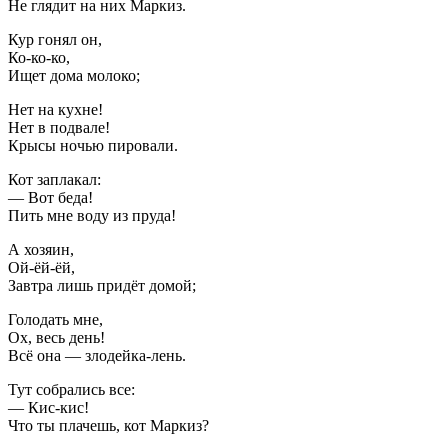
Не глядит на них Маркиз.
Кур гонял он,
Ко-ко-ко,
Ищет дома молоко;
Нет на кухне!
Нет в подвале!
Крысы ночью пировали.
Кот заплакал:
— Вот беда!
Пить мне воду из пруда!
А хозяин,
Ой-ёй-ёй,
Завтра лишь придёт домой;
Голодать мне,
Ох, весь день!
Всё она — злодейка-лень.
Тут собрались все:
— Кис-кис!
Что ты плачешь, кот Маркиз?