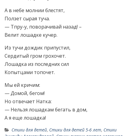
А в небе молнии блестят,
Ползет сырая туча.
— Тпру-у, поворачивай назад! –
Велит лошадке кучер.
Из тучи дождик припустил,
Сердитый гром грохочет.
Лошадка из последних сил
Копытцами топочет.
Мы ей кричим:
— Домой, бегом!
Но отвечает Натка:
— Нельзя лошадкам бегать в дом,
А я еще лошадка!
Стихи для детей
,
Стихи для детей 5-6 лет
,
Стихи