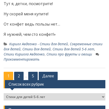
Тут я, детки, посмотрите!
Ну скорей меня купите!
От конфет ведь пользы нет…
Я нужней, чем сто конфет!»
Кирилл Авдеенко - Стихи для детей
,
Современные стихи
для детей
,
Стихи для детей
,
Стихи для детей 5-6 лет
,
Стихи Кирилла Авдеенко
,
Стихи про фрукты и овощи
Прокомментировать
Н
1
2
5
Далее
…
а
Список всех рубрик
в
С
и
п
г
и