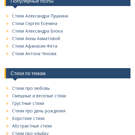
Популярные поэты
а
с
о
ц
к
Стихи Александра Пушкина
и
в
Стихи Сергея Есенина
с
я
Стихи Александра Блока
е
Стихи Анны Ахматовой
п
х
Стихи Афанасия Фета
р
о
у
Стихи Антона Чехова
з
б
а
р
и
Стихи по темам
п
к
и
Стихи про любовь
с
Смешные и веселые стихи
я
Грустные стихи
Стихи про день рождения
м
Короткие стихи
Абстрактные стихи
Стихи про улыбку