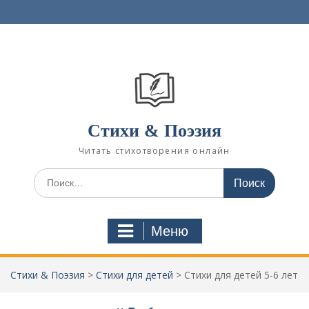
П
е
р
е
й
т
и
к
с
Стихи & Поэзия
о
Читать стихотворения онлайн
д
е
И
р
с
ж
к
и
а
м
Меню
т
о
ь
м
:
у
Стихи & Поэзия
>
Стихи для детей
>
Стихи для детей 5-6 лет