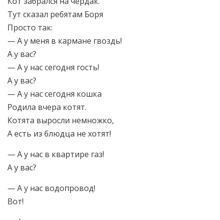
Кот забрался на чердак.
Тут сказал ребятам Боря
Просто так:
— А у меня в кармане гвоздь!
А у вас?
— А у нас сегодня гость!
А у вас?
— А у нас сегодня кошка
Родила вчера котят.
Котята выросли немножко,
А есть из блюдца не хотят!
— А у нас в квартире газ!
А у вас?
— А у нас водопровод!
Вот!