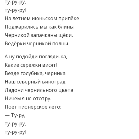
ту-ру-ру,
ту-ру-ру!
На летнем июньском припёке
Поджарились мы как блины.
Черникой запачканы щёки,
Ведёрки черникой полны.
А ну подойди погляди-ка,
Какие серёжки висят!
Везде голубика, черника
Наш северный виноград.
Ладони чернильного цвета
Ничем я не ототру.
Поёт пионерское лето:
— Ту-ру,
ту-ру-ру,
ту-ру-ру!