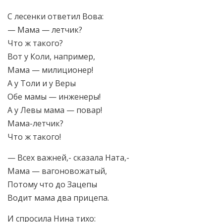
С лесенки ответил Вова:
— Мама — летчик?
Что ж такого?
Вот у Коли, например,
Мама — милиционер!
А у Толи и у Веры
Обе мамы — инженеры!
А у Левы мама — повар!
Мама-летчик?
Что ж такого!
— Всех важней,- сказала Ната,-
Мама — вагоновожатый,
Потому что до Зацепы
Водит мама два прицепа.
И спросила Нина тихо: