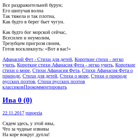
Все раздражительней бурун;
Его шипучая волна
Так тяжела и так плотна,
Как будто в берег бьет чугун.
Как будто бог морской сейчас,
Всесилен и неумолим,
Трезубцем пригрозя своим,
Готов воскликнуть: «Вот я вас!»
Афанасий Фет - Стихи для детей
,
Короткие стихи - легко
учить
,
Короткие стихи Афанасия Фета - легко учить
,
Короткие
стихи о море
,
Стихи Афанасия Фета
,
Стихи Афанасия Фета о
природе
,
Стихи для детей
,
Стихи о море
,
Стихи о природе
русских поэтов
,
Стихи русских поэтов
классиков
Прокомментировать
Ива
0 (0)
22.11.2017
rupoezia
Сядем здесь, у этой ивы,
Что за чудные извивы
На коре вокруг дупла!