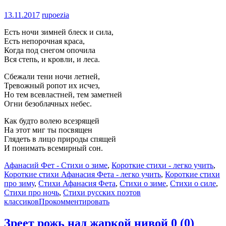
13.11.2017
rupoezia
Есть ночи зимней блеск и сила,
Есть непорочная краса,
Когда под снегом опочила
Вся степь, и кровли, и леса.
Сбежали тени ночи летней,
Тревожный ропот их исчез,
Но тем всевластней, тем заметней
Огни безоблачных небес.
Как будто волею всезрящей
На этот миг ты посвящен
Глядеть в лицо природы спящей
И понимать всемирный сон.
Афанасий Фет - Стихи о зиме
,
Короткие стихи - легко учить
,
Короткие стихи Афанасия Фета - легко учить
,
Короткие стихи
про зиму
,
Стихи Афанасия Фета
,
Стихи о зиме
,
Стихи о силе
,
Стихи про ночь
,
Стихи русских поэтов
классиков
Прокомментировать
Зреет рожь над жаркой нивой
0 (0)