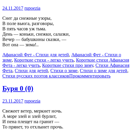
24.11.2017
rupoezia
Снег да снежные узоры,
В поле вьюга, разговоры,
В пять часов уж тьма.
День — коньки, снежки, салазки,
Вечер — бабушкины сказки, —
Вот она — зима!..
Афанасий Фет - Стихи для детей
,
Афанасий Фет - Стихи о
зиме
,
Короткие стихи - легко учить
,
Короткие стихи Афанасия
Фета - легко учить
,
Короткие стихи про зиму
,
Стихи Афанасия
Фета
,
Стихи для детей
,
Стихи о зиме
,
Стихи о зиме для детей
,
Стихи русских поэтов классиков
Прокомментировать
Буря
0 (0)
23.11.2017
rupoezia
Свежеет ветер, меркнет ночь.
А море злей и злей бурлит,
И пена плещет на гранит —
То прянет, то отхлынет прочь.