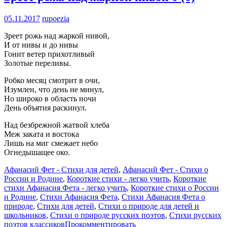
05.11.2017
rupoezia
Зреет рожь над жаркой нивой,
И от нивы и до нивы
Гонит ветер прихотливый
Золотые переливы.
Робко месяц смотрит в очи,
Изумлен, что день не минул,
Но широко в область ночи
День объятия раскинул.
Над безбрежной жатвой хлеба
Меж заката и востока
Лишь на миг смежает небо
Огнедышащее око.
Афанасий Фет - Стихи для детей
,
Афанасий Фет - Стихи о
России и Родине
,
Короткие стихи - легко учить
,
Короткие
стихи Афанасия Фета - легко учить
,
Короткие стихи о России
и Родине
,
Стихи Афанасия Фета
,
Стихи Афанасия Фета о
природе
,
Стихи для детей
,
Стихи о природе для детей и
школьников
,
Стихи о природе русских поэтов
,
Стихи русских
поэтов классиков
Прокомментировать