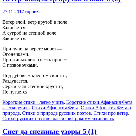
27.11.2017
rupoezia
Ветер злой, ветр крутой в поле
Заливается.
А сугроб на степной воле
Завивается.
При луне на версте мороз —
Огонечками.
Про живых ветер весть пронес
С позвоночками.
Под дубовым крестом свистит,
Раздувается.
Серый заяц степной хрустит,
Не пугается.
Короткие стихи - легко учить
,
Короткие стихи Афанасия Фета
- легко учить
,
Стихи Афанасия Фета
,
Стихи Афанасия Фета о
природе
,
Стихи о природе русских поэтов
,
Стихи про ветер
,
Стихи русских поэтов классиков
Прокомментировать
Снег да снежные узоры
5 (1)