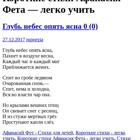
Фета — легко учить
Глубь небес опять ясна
0 (0)
27.12.2017
rupoezia
Глубь небес опять ясна,
Пахнет в воздухе весна,
Каждый час и каждый миг
Приближается жених.
Спит во гробе ледяном
Очарованная сном,—
Спит, нема и холодна,
Вся во власти чар она.
Но крылами вешних птиц
Он свевает снег с ресниц,
И из стужи мертвых грёз
Проступают капли слёз.
Афанасий Фет - Стихи для детей
,
Короткие стихи - легко
учить
,
Короткие стихи Афанасия Фета - легко учить
,
Стихи