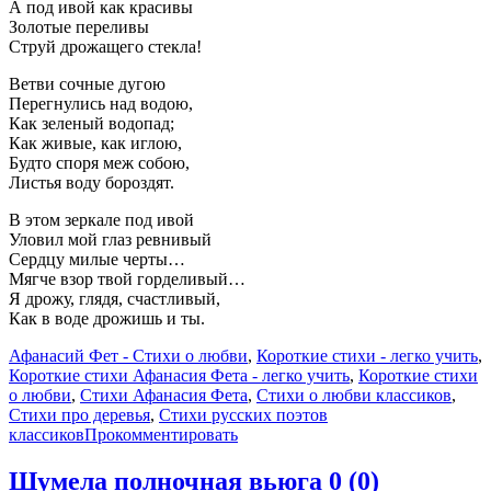
А под ивой как красивы
Золотые переливы
Струй дрожащего стекла!
Ветви сочные дугою
Перегнулись над водою,
Как зеленый водопад;
Как живые, как иглою,
Будто споря меж собою,
Листья воду бороздят.
В этом зеркале под ивой
Уловил мой глаз ревнивый
Сердцу милые черты…
Мягче взор твой горделивый…
Я дрожу, глядя, счастливый,
Как в воде дрожишь и ты.
Афанасий Фет - Стихи о любви
,
Короткие стихи - легко учить
,
Короткие стихи Афанасия Фета - легко учить
,
Короткие стихи
о любви
,
Стихи Афанасия Фета
,
Стихи о любви классиков
,
Стихи про деревья
,
Стихи русских поэтов
классиков
Прокомментировать
Шумела полночная вьюга
0 (0)