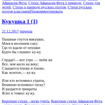
Афанасия Фета
,
Стихи Афанасия Фета о природе
,
Стихи для
детей
,
Стихи о природе русских поэтов
,
Стихи русских
поэтов классиков
Прокомментировать
Кукушка
1 (1)
21.12.2017
rupoezia
Пышные гнутся макушки,
Млея в весеннем соку;
Где-то вдали от опушки
Будто бы слышно: ку-ку.
Сердце!— вот утро — люби же
Все, чем жило на веку;
Слышится ближе и ближе,
Как золотое,— ку-ку.
Или кто вспомнил утраты,
Вешнюю вспомнил тоску?
И раздается трикраты
Ясно и томно: ку-ку.
Короткие стихи - легко учить
,
Короткие стихи Афанасия Фета