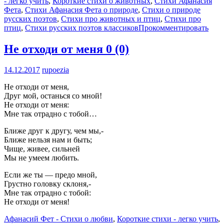
- легко учить
,
Короткие стихи о животных
,
Стихи Афанасия
Фета
,
Стихи Афанасия Фета о природе
,
Стихи о природе
русских поэтов
,
Стихи про животных и птиц
,
Стихи про
птиц
,
Стихи русских поэтов классиков
Прокомментировать
Не отходи от меня
0 (0)
14.12.2017
rupoezia
Не отходи от меня,
Друг мой, останься со мной!
Не отходи от меня:
Мне так отрадно с тобой…
Ближе друг к другу, чем мы,-
Ближе нельзя нам и быть;
Чище, живее, сильней
Мы не умеем любить.
Если же ты — предо мной,
Грустно головку склоня,-
Мне так отрадно с тобой:
Не отходи от меня!
Афанасий Фет - Стихи о любви
,
Короткие стихи - легко учить
,