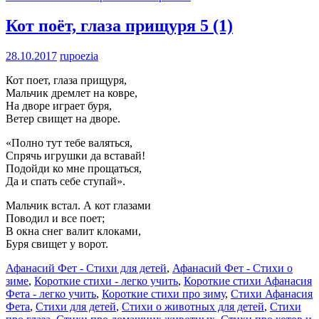
Кот поёт, глаза прищуря
5 (1)
28.10.2017
rupoezia
Кот поет, глаза прищуря,
Мальчик дремлет на ковре,
На дворе играет буря,
Ветер свищет на дворе.
«Полно тут тебе валяться,
Спрячь игрушки да вставай!
Подойди ко мне прощаться,
Да и спать себе ступай».
Мальчик встал. А кот глазами
Поводил и все поет;
В окна снег валит клоками,
Буря свищет у ворот.
Афанасий Фет - Стихи для детей
,
Афанасий Фет - Стихи о
зиме
,
Короткие стихи - легко учить
,
Короткие стихи Афанасия
Фета - легко учить
,
Короткие стихи про зиму
,
Стихи Афанасия
Фета
,
Стихи для детей
,
Стихи о животных для детей
,
Стихи