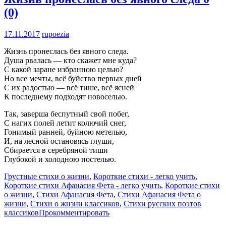
(0)
17.11.2017
rupoezia
Жизнь пронеслась без явного следа.
Душа рвалась — кто скажет мне куда?
С какой заране избранною целью?
Но все мечты, всё буйство первых дней
С их радостью — всё тише, всё ясней
К последнему подходят новоселью.
Так, заверша беспутный свой побег,
С нагих полей летит колючий снег,
Гонимый ранней, буйною метелью,
И, на лесной остановясь глуши,
Сбирается в серебряной тиши
Глубокой и холодною постелью.
Грустные стихи о жизни
,
Короткие стихи - легко учить
,
Короткие стихи Афанасия Фета - легко учить
,
Короткие стихи
о жизни
,
Стихи Афанасия Фета
,
Стихи Афанасия Фета о
жизни
,
Стихи о жизни классиков
,
Стихи русских поэтов
классиков
Прокомментировать