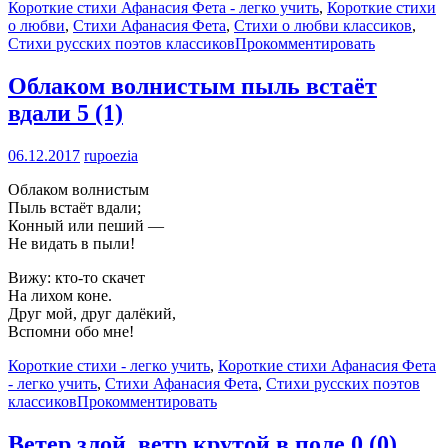
Короткие стихи Афанасия Фета - легко учить
,
Короткие стихи
о любви
,
Стихи Афанасия Фета
,
Стихи о любви классиков
,
Стихи русских поэтов классиков
Прокомментировать
Облаком волнистым пыль встаёт
вдали
5 (1)
06.12.2017
rupoezia
Облаком волнистым
Пыль встаёт вдали;
Конный или пеший —
Не видать в пыли!
Вижу: кто-то скачет
На лихом коне.
Друг мой, друг далёкий,
Вспомни обо мне!
Короткие стихи - легко учить
,
Короткие стихи Афанасия Фета
- легко учить
,
Стихи Афанасия Фета
,
Стихи русских поэтов
классиков
Прокомментировать
Ветер злой, ветр крутой в поле
0 (0)