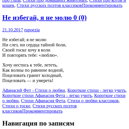
про глаза
,
Стихи про домашних животных
,
Стихи про котов и
кошек
,
Стихи русских поэтов классиков
Прокомментировать
Не избегай, я не молю
0 (0)
21.10.2017
rupoezia
Не избегай; я не молю
Ни слез, ни сердца тайной боли,
Своей тоске хочу я воли
И повторять тебе: «люблю».
Хочу нестись к тебе, лететь,
Как волны по равнине водной,
Поцеловать гранит холодный,
Поцеловать — и умереть!
Афанасий Фет - Стихи о любви
,
Короткие стихи - легко учить
,
Короткие стихи Афанасия Фета - легко учить
,
Короткие стихи
о любви
,
Стихи Афанасия Фета
,
Стихи о любви классиков
,
Стихи о тоске
,
Стихи русских поэтов
классиков
Прокомментировать
Навигация по записям