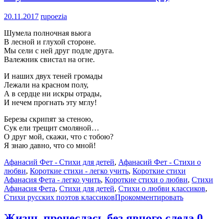
20.11.2017
rupoezia
Шумела полночная вьюга
В лесной и глухой стороне.
Мы сели с ней друг подле друга.
Валежник свистал на огне.
И наших двух теней громады
Лежали на красном полу,
А в сердце ни искры отрады,
И нечем прогнать эту мглу!
Березы скрипят за стеною,
Сук ели трещит смоляной…
О друг мой, скажи, что с тобою?
Я знаю давно, что со мной!
Афанасий Фет - Стихи для детей
,
Афанасий Фет - Стихи о
любви
,
Короткие стихи - легко учить
,
Короткие стихи
Афанасия Фета - легко учить
,
Короткие стихи о любви
,
Стихи
Афанасия Фета
,
Стихи для детей
,
Стихи о любви классиков
,
Стихи русских поэтов классиков
Прокомментировать
Жизнь пронеслась без явного следа
0