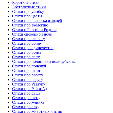
Короткие стихи
Абстрактные стихи
Стихи про улыбку
Стихи про цветы
Стихи про человека и людей
Стихи про экологию
Стихи о России и Родине
Стихи спокойной ночи
Стихи про невесту
Стихи про обиду
Стихи про одиночество
Стихи про осень
Стихи про папу
Стихи про полицию и полицейских
Стихи про поцелуй
Стихи про птиц
Стихи про работу
Стихи про радугу
Стихи про Разлуку
Стихи про Рай и Ад
Стихи про душу
Стихи про жену
Стихи про жениха
Стихи про елку
Стихи про животных и птиц