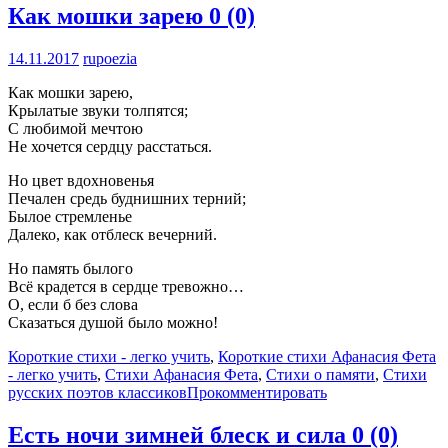
Как мошки зарею
0 (0)
14.11.2017
rupoezia
Как мошки зарею,
Крылатые звуки толпятся;
С любимой мечтою
Не хочется сердцу расстаться.
Но цвет вдохновенья
Печален средь буднишних терний;
Былое стремленье
Далеко, как отблеск вечерний.
Но память былого
Всё крадется в сердце тревожно…
О, если б без слова
Сказаться душой было можно!
Короткие стихи - легко учить
,
Короткие стихи Афанасия Фета
- легко учить
,
Стихи Афанасия Фета
,
Стихи о памяти
,
Стихи
русских поэтов классиков
Прокомментировать
Есть ночи зимней блеск и сила
0 (0)