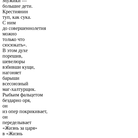
Мужики —
большие дети.
Крестиянин
туп, как сука.
С ним
до совершеннолетия
можно
только что
сюсюкать».
В этом духе
порешив,
шевелюры
взбивши кущи,
нагоняет
барыши
всесоюзный
маг-халтурщик.
Рыбьим фальцетом
бездарно оря,
он
из опер покрикивает,
он
переделывает
«Жизнь за царя»
в «Жизнь