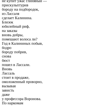
не купит ужас глиняный —
прискульптурив
бороду на подбородок,
из Лассаля
сделает Калинина.
Близок
юбилейный риф,
на заказы
вновь добры,
помешают волоса ли?
Год в Калининых побыв,
бодро
бороду побрив,
снова
бюст
пошел в Лассали.
Вновь
Лассаль
стоит в продаже,
омоложенный проворно,
вызывая
зависть
даже
у профессора Воронова.
По наркомам