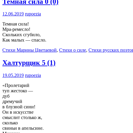
Темная сила
0 (0)
12.06.2019
rupoezia
Темная сила!
Мра-ремесло!
Скольких сгубило,
Как малых — спасло.
Стихи Марины Цветаевой
,
Стихи о силе
,
Стихи русских поэто
Халтурщик
5 (1)
19.05.2019
rupoezia
«Пролетарий
туп жестоко —
дуб
дремучий
в блузной сини!
Он в искусстве
смыслит столько ж,
сколько
свиньи в апельсине.