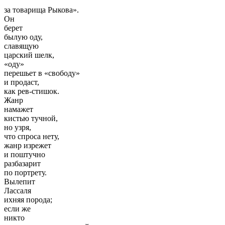
за товарища Рыкова».
Он
берет
былую оду,
славящую
царский шелк,
«оду»
перешьет в «свободу»
и продаст,
как рев-стишок.
Жанр
намажет
кистью тучной,
но узря,
что спроса нету,
жанр изрежет
и поштучно
разбазарит
по портрету.
Вылепит
Лассаля
ихняя порода;
если же
никто