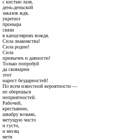
с кистью лазя,
день-деньской
заказов ждя,
укрепил
проныра
связи
в канцеляриях вождя.
Сила знакомства!
Сила родни!
Сила
привычек и давности!
Только попробуй
да сковырни
этот
нарост бездарностей!
По всем известной вероятности —
не оберешься
неприятностей.
Рабочий,
крестьянин,
швабру возьми,
метущую чисто
и густо,
и месяц
метя