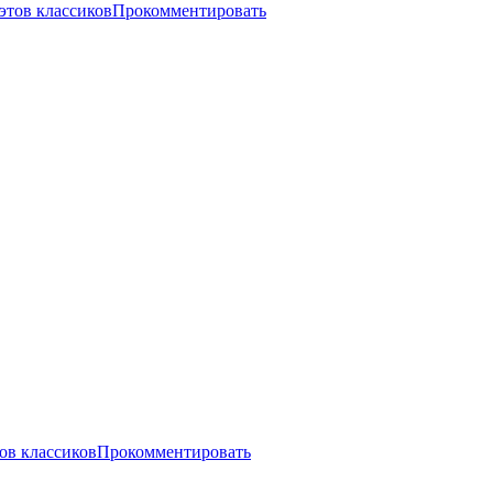
этов классиков
Прокомментировать
ов классиков
Прокомментировать