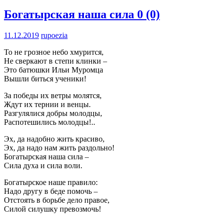
Богатырская наша сила
0 (0)
11.12.2019
rupoezia
То не грозное небо хмурится,
Не сверкают в степи клинки –
Это батюшки Ильи Муромца
Вышли биться ученики!
За победы их ветры молятся,
Ждут их тернии и венцы.
Разгулялися добры молодцы,
Распотешились молодцы!..
Эх, да надобно жить красиво,
Эх, да надо нам жить раздольно!
Богатырская наша сила –
Сила духа и сила воли.
Богатырское наше правило:
Надо другу в беде помочь –
Отстоять в борьбе дело правое,
Силой силушку превозмочь!