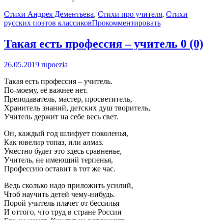
Стихи Андрея Дементьева
,
Стихи про учителя
,
Стихи
русских поэтов классиков
Прокомментировать
Такая есть профессия – учитель
0 (0)
26.05.2019
rupoezia
Такая есть профессия – учитель.
По-моему, её важнее нет.
Преподаватель, мастер, просветитель,
Хранитель знаний, детских душ творитель,
Учитель держит на себе весь свет.
Он, каждый год шлифует поколенья,
Как ювелир топаз, или алмаз.
Уместно будет это здесь сравненье,
Учитель, не имеющий терпенья,
Профессию оставит в тот же час.
Ведь сколько надо приложить усилий,
Чтоб научить детей чему-нибудь.
Порой учитель плачет от бессилья
И оттого, что труд в стране России