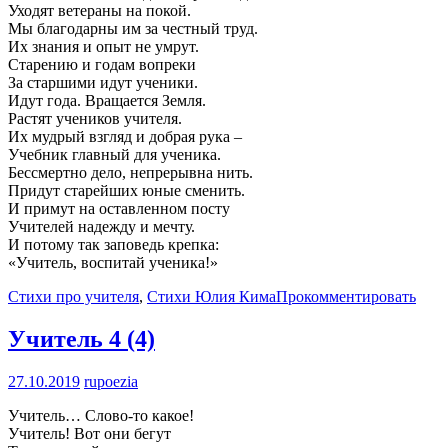
Уходят ветераны на покой.
Мы благодарны им за честный труд.
Их знания и опыт не умрут.
Старению и годам вопреки
За старшими идут ученики.
Идут года. Вращается Земля.
Растят учеников учителя.
Их мудрый взгляд и добрая рука –
Учебник главный для ученика.
Бессмертно дело, непрерывна нить.
Придут старейших юные сменить.
И примут на оставленном посту
Учителей надежду и мечту.
И потому так заповедь крепка:
«Учитель, воспитай ученика!»
Стихи про учителя
,
Стихи Юлия Кима
Прокомментировать
Учитель
4 (4)
27.10.2019
rupoezia
Учитель… Слово-то какое!
Учитель! Вот они бегут