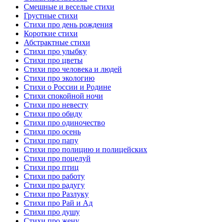
Смешные и веселые стихи
Грустные стихи
Стихи про день рождения
Короткие стихи
Абстрактные стихи
Стихи про улыбку
Стихи про цветы
Стихи про человека и людей
Стихи про экологию
Стихи о России и Родине
Стихи спокойной ночи
Стихи про невесту
Стихи про обиду
Стихи про одиночество
Стихи про осень
Стихи про папу
Стихи про полицию и полицейских
Стихи про поцелуй
Стихи про птиц
Стихи про работу
Стихи про радугу
Стихи про Разлуку
Стихи про Рай и Ад
Стихи про душу
Стихи про жену