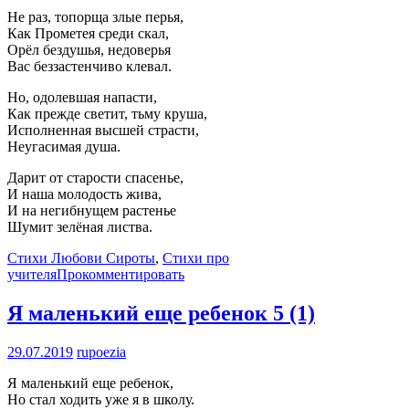
Не раз, топорща злые перья,
Как Прометея среди скал,
Орёл бездушья, недоверья
Вас беззастенчиво клевал.
Но, одолевшая напасти,
Как прежде светит, тьму круша,
Исполненная высшей страсти,
Неугасимая душа.
Дарит от старости спасенье,
И наша молодость жива,
И на негибнущем растенье
Шумит зелёная листва.
Стихи Любови Сироты
,
Стихи про
учителя
Прокомментировать
Я маленький еще ребенок
5 (1)
29.07.2019
rupoezia
Я маленький еще ребенок,
Но стал ходить уже я в школу.