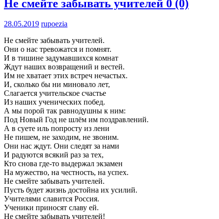
Не смейте забывать учителей
0 (0)
28.05.2019
rupoezia
Не смейте забывать учителей.
Они о нас тревожатся и помнят.
И в тишине задумавшихся комнат
Ждут наших возвращений и вестей.
Им не хватает этих встреч нечастых.
И, сколько бы ни миновало лет,
Слагается учительское счастье
Из наших ученических побед.
А мы порой так равнодушны к ним:
Под Новый Год не шлём им поздравлений.
А в суете иль попросту из лени
Не пишем, не заходим, не звоним.
Они нас ждут. Они следят за нами
И радуются всякий раз за тех,
Кто снова где-то выдержал экзамен
На мужество, на честность, на успех.
Не смейте забывать учителей.
Пусть будет жизнь достойна их усилий.
Учителями славится Россия.
Ученики приносят славу ей.
Не смейте забывать учителей!