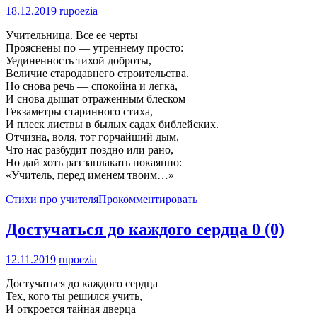
18.12.2019
rupoezia
Учительница. Все ее черты
Прояснены по — утреннему просто:
Уединенность тихой доброты,
Величие стародавнего строительства.
Но снова речь — спокойна и легка,
И снова дышат отраженным блеском
Гекзаметры старинного стиха,
И плеск листвы в былых садах библейских.
Отчизна, воля, тот горчайший дым,
Что нас разбудит поздно или рано,
Но дай хоть раз заплакать покаянно:
«Учитель, перед именем твоим…»
Стихи про учителя
Прокомментировать
Достучаться до каждого сердца
0 (0)
12.11.2019
rupoezia
Достучаться до каждого сердца
Тех, кого ты решился учить,
И откроется тайная дверца