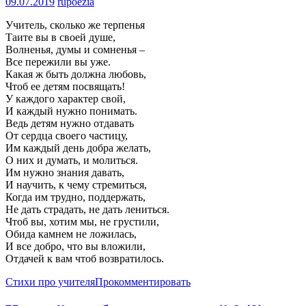
09.07.2019
rupoezia
Учитель, сколько же терпенья
Таите вы в своей душе,
Волненья, думы и сомненья –
Все пережили вы уже.
Какая ж быть должна любовь,
Чтоб ее детям посвящать!
У каждого характер свой,
И каждый нужно понимать.
Ведь детям нужно отдавать
От сердца своего частицу,
Им каждый день добра желать,
О них и думать, и молиться.
Им нужно знания давать,
И научить, к чему стремиться,
Когда им трудно, поддержать,
Не дать страдать, не дать лениться.
Чтоб вы, хотим мы, не грустили,
Обида камнем не ложилась,
И все добро, что вы вложили,
Отдачей к вам чтоб возвратилось.
Стихи про учителя
Прокомментировать