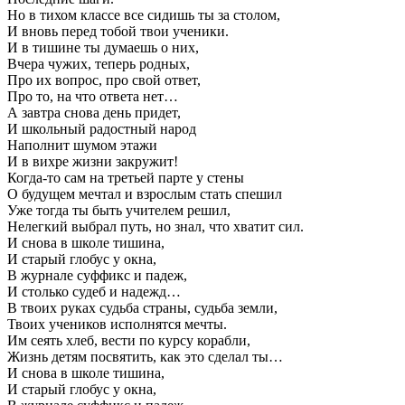
Но в тихом классе все сидишь ты за столом,
И вновь перед тобой твои ученики.
И в тишине ты думаешь о них,
Вчера чужих, теперь родных,
Про их вопрос, про свой ответ,
Про то, на что ответа нет…
А завтра снова день придет,
И школьный радостный народ
Наполнит шумом этажи
И в вихре жизни закружит!
Когда-то сам на третьей парте у стены
О будущем мечтал и взрослым стать спешил
Уже тогда ты быть учителем решил,
Нелегкий выбрал путь, но знал, что хватит сил.
И снова в школе тишина,
И старый глобус у окна,
В журнале суффикс и падеж,
И столько судеб и надежд…
В твоих руках судьба страны, судьба земли,
Твоих учеников исполнятся мечты.
Им сеять хлеб, вести по курсу корабли,
Жизнь детям посвятить, как это сделал ты…
И снова в школе тишина,
И старый глобус у окна,