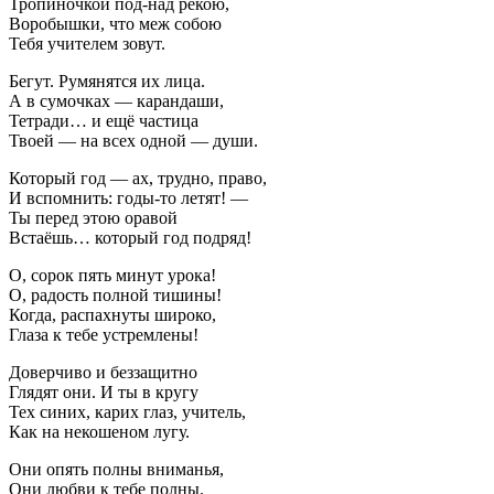
Тропиночкой под-над рекою,
Воробышки, что меж собою
Тебя учителем зовут.
Бегут. Румянятся их лица.
А в сумочках — карандаши,
Тетради… и ещё частица
Твоей — на всех одной — души.
Который год — ах, трудно, право,
И вспомнить: годы-то летят! —
Ты перед этою оравой
Встаёшь… который год подряд!
О, сорок пять минут урока!
О, радость полной тишины!
Когда, распахнуты широко,
Глаза к тебе устремлены!
Доверчиво и беззащитно
Глядят они. И ты в кругу
Тех синих, карих глаз, учитель,
Как на некошеном лугу.
Они опять полны вниманья,
Они любви к тебе полны.