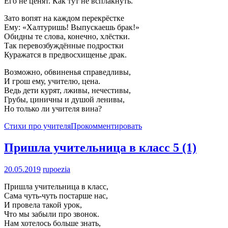
Его не ценят. Как тут не всплакнуть.
Зато вопят на каждом перекрёстке
Ему: «Халтуришь! Выпускаешь брак!»
Обидны те слова, конечно, хлёстки.
Так перевозбуждённые подростки
Куражатся в предвосхищенье драк.
Возможно, обвиненья справедливы,
И грош ему, учителю, цена.
Ведь дети курят, лживы, нечестивы,
Грубы, циничны и душой ленивы,
Но только ли учителя вина?
Стихи про учителя
Прокомментировать
Пришла учительница в класс
5 (1)
20.05.2019
rupoezia
Пришла учительница в класс,
Сама чуть-чуть постарше нас,
И провела такой урок,
Что мы забыли про звонок.
Нам хотелось больше знать,