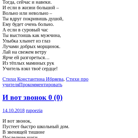
Тогда, сейчас и навеки.
И если в жизни большой –
Вольно или невольно –
Ты вдруг покривишь душой,
Ему будет очень больно.
А если в суровый час
Ты выстоишь как мужчина,
Улыбка хлынет из глаз
Лучами добрых морщинок.
Лай на свежем ветру
Ярче ей разгореться…
Из тёплых маминых рук
Учитель взял твоё сердце!
Стихи Константина Ибряева
,
Стихи про
учителя
Прокомментировать
И вот звонок
0 (0)
14.10.2018
rupoezia
И вот звонок,
Пустеет быстро школьный дом.
В звенящей тишине
Последние шаги.