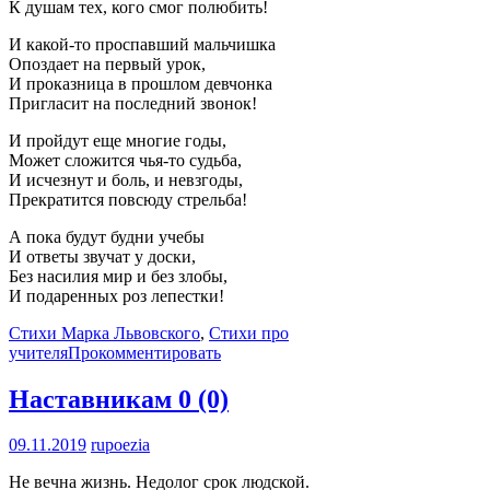
К душам тех, кого смог полюбить!
И какой-то проспавший мальчишка
Опоздает на первый урок,
И проказница в прошлом девчонка
Пригласит на последний звонок!
И пройдут еще многие годы,
Может сложится чья-то судьба,
И исчезнут и боль, и невзгоды,
Прекратится повсюду стрельба!
А пока будут будни учебы
И ответы звучат у доски,
Без насилия мир и без злобы,
И подаренных роз лепестки!
Стихи Марка Львовского
,
Стихи про
учителя
Прокомментировать
Наставникам
0 (0)
09.11.2019
rupoezia
Не вечна жизнь. Недолог срок людской.