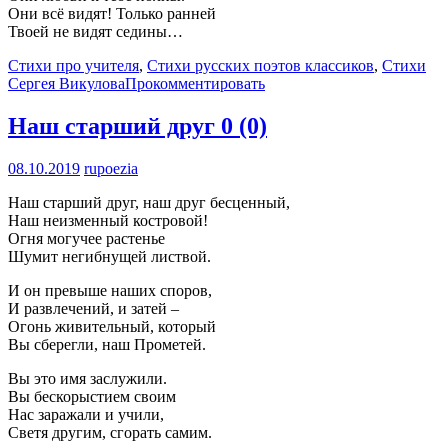
Они всё видят! Только ранней
Твоей не видят седины…
Стихи про учителя
,
Стихи русских поэтов классиков
,
Стихи
Сергея Викулова
Прокомментировать
Наш старший друг
0 (0)
08.10.2019
rupoezia
Наш старший друг, наш друг бесценный,
Наш неизменный костровой!
Огня могучее растенье
Шумит негибнущей листвой.
И он превыше наших споров,
И развлечений, и затей –
Огонь живительный, который
Вы сберегли, наш Прометей.
Вы это имя заслужили.
Вы бескорыстием своим
Нас заражали и учили,
Светя другим, сгорать самим.