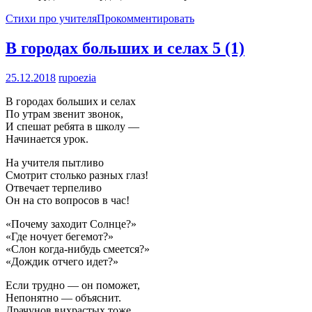
Стихи про учителя
Прокомментировать
В городах больших и селах
5 (1)
25.12.2018
rupoezia
В городах больших и селах
По утрам звенит звонок,
И спешат ребята в школу —
Начинается урок.
На учителя пытливо
Смотрит столько разных глаз!
Отвечает терпеливо
Он на сто вопросов в час!
«Почему заходит Солнце?»
«Где ночует бегемот?»
«Слон когда-нибудь смеется?»
«Дождик отчего идет?»
Если трудно — он поможет,
Непонятно — объяснит.
Драчунов вихрастых тоже