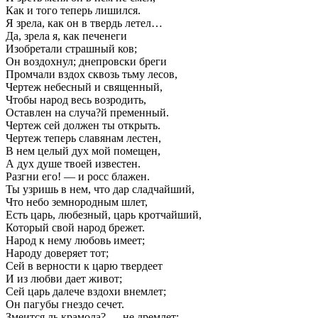
Как и того теперь лишился.
Я зрела, как он в твердь летел…
Да, зрела я, как печенеги
Изобретали страшный ков;
Он воздохнул; днепровски бреги
Промчали вздох сквозь тьму лесов,
Чертеж небесный и священный,
Чтобы народ весь возродить,
Оставлен на случа?й пременный.
Чертеж сей должен ты открыть.
Чертеж теперь славянам лестен,
В нем целый дух мой помещен,
А дух душе твоей известен.
Разгни его! — и росс блажен.
Ты узришь в нем, что дар сладчайший,
Что небо земнородным шлет,
Есть царь, любезный, царь кротчайший,
Который свой народ брежет.
Народ к нему любовь имеет;
Народу доверяет тот;
Сей в верности к царю твердеет
И из любви дает живот;
Сей царь далече вздохи внемлет;
Он пагубы гнездо сечет.
Змеится ль крамола? — не дремлет;