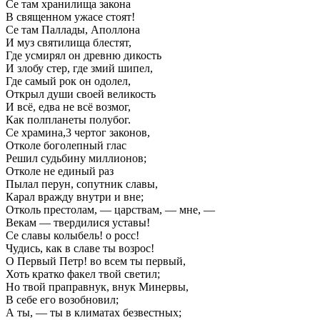
Се там хранилища закона
В священном ужасе стоят!
Се там Паллады, Аполлона
И муз святилища блестят,
Где усмирял он древню дикость
И злобу стер, где змий шипел,
Где самый рок он одолел,
Открыл души своей великость
И всё, едва не всё возмог,
Как полпланеты полубог.
Се храмина,3 чертог законов,
Отколе боголепный глас
Решил судьбину миллионов;
Отколе не единый раз
Пылал перун, сопутник славы,
Карал вражду внутри и вне;
Отколь престолам, — царствам, — мне, —
Векам — твердилися уставы!
Се славы колыбель! о росс!
Чудись, как в славе ты возрос!
О Первый Петр! во всем ты первый,
Хоть кратко факел твой светил;
Но твой праправнук, внук Минервы,
В себе его возобновил;
А ты, — ты в климатах безвестных;