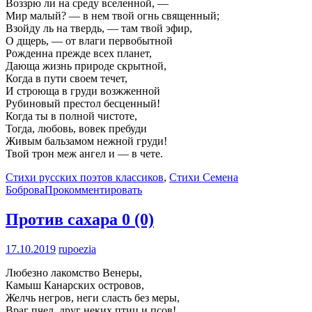
Воззрю ли на среду вселенной, —
Мир малый? — в нем твой огнь священный;
Взойду ль на твердь, — там твой эфир,
О дщерь, — от влаги первобытной
Рожденна прежде всех планет,
Дающа жизнь природе скрытной,
Когда в пути своем течет,
И строюща в груди возжженной
Рубиновый престол бесценный!
Когда ты в полной чистоте,
Тогда, любовь, вовек пребуди
Живым бальзамом нежной груди!
Твой трон меж ангел и — в чете.
Стихи русских поэтов классиков
,
Стихи Семена
Боброва
Прокомментировать
Против сахара
0 (0)
17.10.2019
rupoezia
Любезно лакомство Венеры,
Камыш Канарских островов,
Желчь негров, неги сласть без меры,
Враг пчел, друг неких птиц и псов!