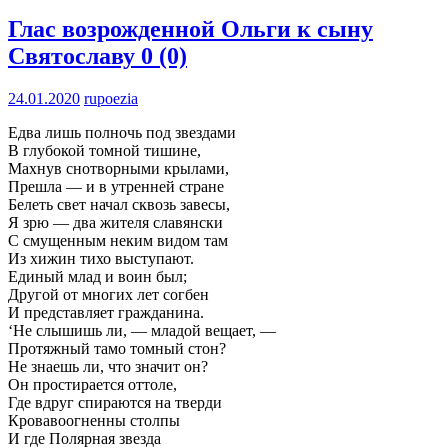
Глас возрожденной Ольги к сыну
Святославу
0 (0)
24.01.2020
rupoezia
Едва лишь полночь под звездами
В глубокой томной тишине,
Махнув снотворными крылами,
Прешла — и в утренней стране
Белеть свет начал сквозь завесы,
Я зрю — два жителя славянски
С смущенным неким видом там
Из хижин тихо выступают.
Единый млад и воин был;
Другой от многих лет согбен
И представляет гражданина.
‘Не слышишь ли, — младой вещает, —
Протяжный тамо томный стон?
Не знаешь ли, что значит он?
Он простирается оттоле,
Где вдруг спираются на тверди
Кровавоогненны столпы
И где Полярная звезда