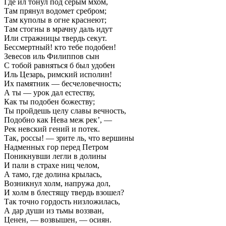
Где ил тонул под серым мхом,
Там прянул водомет сребром;
Там куполы в огне краснеют;
Там стогны в мрачну даль идут
Или стражницы твердь секут.
Бессмертный! кто тебе подобен!
Зевесов иль Филиппов сын
С тобой равняться б был удобен
Иль Цезарь, римский исполин!
Их памятник — бесчеловечность;
А ты — урок дал естеству,
Как ты подобен божеству;
Ты пройдешь целу славы вечность,
Подобно как Нева меж рек’, —
Рек невский гений и потек.
Так, россы! — зрите ль, что вершины
Надменных гор перед Петром
Поникнувши легли в долины
И пали в страхе ниц челом,
А тамо, где долина крылась,
Возникнул холм, напружа дол,
И холм в блестящу твердь взошел?
Так точно гордость низложилась,
А дар души из тьмы воззван,
Ценен, — возвышен, — осиян.