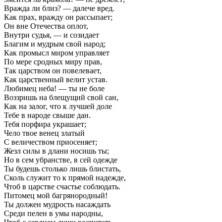
Вражда ли близ? — далече вред.
Как прах, вражду он рассыпает;
Он вне Отечества оплот,
Внутри судья, — и созидает
Благим и мудрым свой народ;
Как промысл миром управляет
По мере сродных миру прав,
Так царством он повелевает,
Как царственный велит устав.
Любимец неба! — ты не боле
Воззришь на блещущий свой сан,
Как на залог, что к лучшей доле
Тебе в народе свыше дан.
Тебя порфира украшает;
Чело твое венец златый
С величеством приосеняет;
Жезл силы в длани носишь ты;
Но в сем убранстве, в сей одежде
Ты будешь столько лишь блистать,
Сколь служит то к прямой надежде,
Чтоб в царстве счастье соблюдать.
Питомец мой багрянородный!
Ты должен мудрость насаждать
Среди пелен в умы народны,