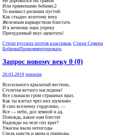
Не дорожился бы травой
Или пряжеными бобами;2
То вымысл роскоши пустой.
Как стыдно золотому веку
Железным варварством блистать
И к вечному наук упреку
Причудливый вкус щекотать!
Стихи русских поэтов классиков
,
Стихи Семена
Боброва
Прокомментировать
Запрос новому веку
0 (0)
20.03.2019
rupoezia
Всесильного крылатый вестник,
Столетья ветхого наследник!
Все слышали гром страшных врат,
Как ты влетал чрез них шумливо
В сию вселенну горделиво, —
Все — небо, дол земной и ад.
Повеждь, какие нам блестят
Надежды на челе сих врат?
Ужасны выли непогоды
Средь царств и мира и природы,