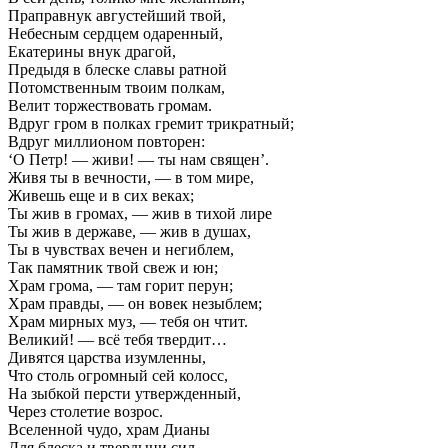
Праправнук августейший твой,
Небесным сердцем одаренный,
Екатерины внук драгой,
Предыдя в блеске славы ратной
Потомственным твоим полкам,
Велит торжествовать громам.
Вдруг гром в полках гремит трикратный;
Вдруг миллионом повторен:
‘О Петр! — живи! — ты нам священ’.
Живя ты в вечности, — в том мире,
Живешь еще и в сих веках;
Ты жив в громах, — жив в тихой лире
Ты жив в державе, — жив в душах,
Ты в чувствах вечен и негиблем,
Так памятник твой свеж и юн;
Храм грома, — там горит перун;
Храм правды, — он вовек незыблем;
Храм мирных муз, — тебя он чтит.
Великий! — всё тебя твердит…
Дивятся царства изумленны,
Что столь огромный сей колосс,
На зыбкой персти утвержденный,
Через столетие возрос.
Вселенной чудо, храм Дианы
Для блеска и твердыни сил