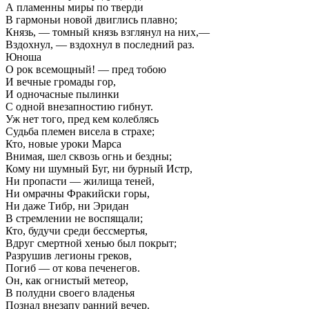
А пламенны миры по тверди
В гармоньи новой двиглись плавно;
Князь, — томный князь взглянул на них,—
Вздохнул, — вздохнул в последний раз.
Юноша
О рок всемощный! — пред тобою
И вечные громады гор,
И одночасные пылинки
С одной внезапностию гибнут.
Уж нет того, пред кем колеблясь
Судьба племен висела в страхе;
Кто, новые уроки Марса
Внимая, шел сквозь огнь и бездны;
Кому ни шумный Буг, ни бурный Истр,
Ни пропасти — жилища теней,
Ни омрачны Фракийски горы,
Ни даже Тибр, ни Эридан
В стремлении не воспящали;
Кто, будучи среди бессмертья,
Вдруг смертной хенью был покрыт;
Разрушив легионы греков,
Погиб — от кова печенегов.
Он, как огнистый метеор,
В полудни своего владенья
Познал внезапу ранний вечер.