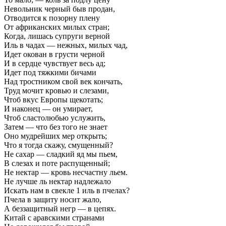
Невольник черный быв продан,
Отводится к позорну плену
От африканских милых стран;
Когда, лишась супруги верной
Иль в чадах — нежных, милых чад,
Идет окован в грусти черной
И в сердце чувствует весь ад;
Идет под тяжкими бичами
Над тростником свой век кончать,
Труд мочит кровью и слезами,
Чтоб вкус Европы щекотать;
И наконец — он умирает,
Чтоб сластолюбью услужить,
Затем — что без того не знает
Оно мудрейших мер открыть;
Что я тогда скажу, смущенный?
Не сахар — сладкий яд мы пьем,
В слезах и поте распущенный;
Не нектар — кровь несчастну льем.
Не лучше ль нектар надлежало
Искать нам в свекле 1 иль в пчелах?
Пчела в защиту носит жало,
А беззащитный негр — в цепях.
Китай с аравскими странами