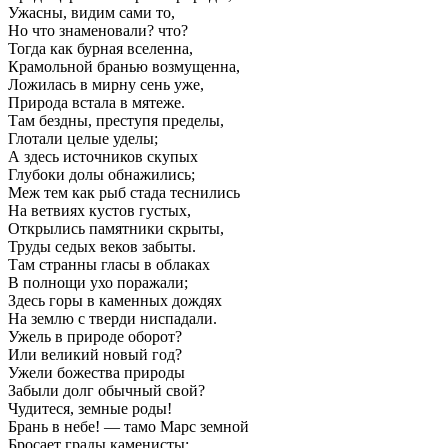
Ужасны, видим сами то,
Но что знаменовали? что?
Тогда как бурная вселенна,
Крамольной бранью возмущенна,
Ложилась в мирну сень уже,
Природа встала в мятеже.
Там бездны, преступя пределы,
Глотали целые уделы;
А здесь источников скупых
Глубоки долы обнажились;
Меж тем как рыб стада теснились
На ветвиях кустов густых,
Открылись памятники скрыты,
Труды седых веков забыты.
Там странны гласы в облаках
В полнощи ухо поражали;
Здесь горы в каменных дождях
На землю с тверди ниспадали.
Ужель в природе оборот?
Или великий новый год?
Ужели божества природы
Забыли долг обычный свой?
Чудитеся, земные роды!
Брань в небе! — тамо Марс земной
Бросает грады каменисты;