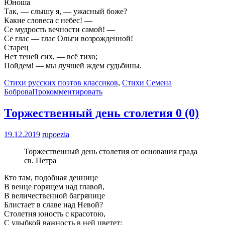
Юноша
Так, — слышу я, — ужасный боже?
Какие словеса с небес! —
Се мудрость вечности самой! —
Се глас — глас Ольги возрожденной!
Старец
Нет теней сих, — всё тихо;
Пойдем! — мы лучшей ждем судьбины.
Стихи русских поэтов классиков
,
Стихи Семена
Боброва
Прокомментировать
Торжественный день столетия
0 (0)
19.12.2019
rupoezia
Торжественный день столетия от основания града
св. Петра
Кто там, подобная деннице
В венце горящем над главой,
В величественной багрянице
Блистает в славе над Невой?
Столетня юность с красотою,
С улыбкой важность в ней цветет;