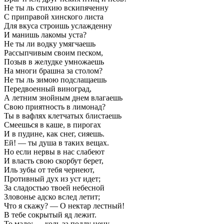
Не ты ль стихию вскипяченну
С приправой хинского листа
Для вкуса строишь услажденну
И манишь лакомы уста?
Не ты ли водку умягчаешь
Рассыпчивым своим песком,
Позыв в желудке умножаешь
На многи брашна за столом?
Не ты ль зимою подслащаешь
Передвоенный виноград,
А летним знойным днем влагаешь
Свою приятность в лимонад?
Ты в вафлях клетчатых блистаешь
Смеешься в каше, в пирогах
И в пудине, как снег, сияешь.
Ей! — ты душа в таких вещах.
Но если нервы в нас слабеют
И власть свою скорбут берет,
Иль зубы от тебя чернеют,
Противный дух из уст идет;
За сладостью твоей небесной
Зловонье адско вслед летит;
Что я скажу? — О нектар лестный!
В тебе сокрытый яд лежит.
То мало; — коль за подлу цену