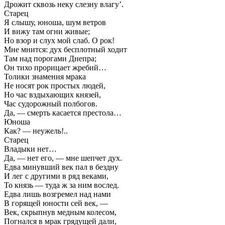
Дрожит сквозь неку слезну влагу’.
Старец
Я слышу, юноша, шум ветров
И вижу там огни живые;
Но взор и слух мой слаб. О рок!
Мне мнится: дух бесплотный ходит
Там над порогами Днепра;
Он тихо прорицает жребий…
Толики знамения мрака
Не носят рок простых людей,
Но час вздыхающих князей,
Час судорожный полбогов.
Да, — смерть касается престола…
Юноша
Как? — неужель!..
Старец
Владыки нет…
Да, — нет его, — мне шепчет дух.
Едва минувший век пал в бездну
И лег с другими в ряд веками,
То князь — туда ж за ним вослед.
Едва лишь возгремел над нами
В горящей юности сей век, —
Век, скрыпнув медным колесом,
Погнался в мрак грядущей дали,