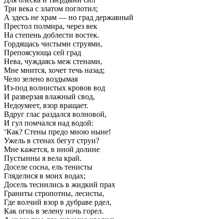
Три века с златом поглотил;
А здесь не храм — но град державный
Престол полмира, через век
На степень доблести востек.
Гордящась чистыми струями,
Препоясующа сей град
Нева, чуждаясь меж стенами,
Мне мнится, хочет течь назад;
Чело зелено воздымая
Из-под волнистых кровов вод
И разверзая влажный свод,
Недоумеет, взор вращает.
Вдруг глас раздался волновой,
И гул помчался над водой:
‘Как? Стены предо мною ныне!
Ужель в стенах бегут струи?
Мне кажется, в иной долине
Пустынны я вела край.
Доселе сосна, ель тенисты
Гляделися в моих водах;
Досель теснились в жидкий прах
Граниты стропотны, лесисты,
Где волчий взор в дубраве рдел,
Как огнь в зелену ночь горел.