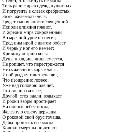
Стенет, что скинуть не могла
Толь рано с древ одежд пушистых
И погрузить в слезах сребристых
Зимы железного чела.
Грядет сын вечности священной
Исполн влияния планет,
И жребий мира сокровенный
Во мрачной урне он несет;
Пред ним ирой с щитом робеет,
И червь у ног его немеет;
Кривому острию косы
Душа правдива лишь смеется,
Не ропщет, что перестрижется
Нить жизни в скорые часы.
Иной рыдает иль трепещет,
Что изощренно лезвее
Уже над головою блещет,
Готово поразить ее;
Другой, стоя вдали, вздыхает
И робки взоры простирает
На нового небес посла,
Железную стрелу держаща,
О роковой свой брус точаща,
Дабы пронзить его могла.
Колики смертны почитают