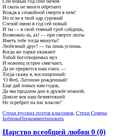
Сей новый год себе бичем
И сколь не многи обретают
Вождя к спокойной смерти в нем!
Но если я твой одр суровый
Слезой омою в год сей новый
И ты — в свой темный гроб сойдешь,
Возможно ль, ах! — при смерти люты
Иметь тебе тогда минуты?
Любезный друг! — ты лишь уснешь.
Когда же парки уважают
Тобой боготворимых муз
И ножниц острие смягчают,
Да не прервется наш союз, —
Тогда скажу я, восхищенный:
‘О Феб, Латоною рожденный!
Еще дай новых нам годов,
Да мы продлим дни в дружбе нежной,
Доколе век наш безмятежней
Не осребрит на нас власов!’
Стихи русских поэтов классиков
,
Стихи Семена
Боброва
Прокомментировать
Царство всеобщей любви
0 (0)