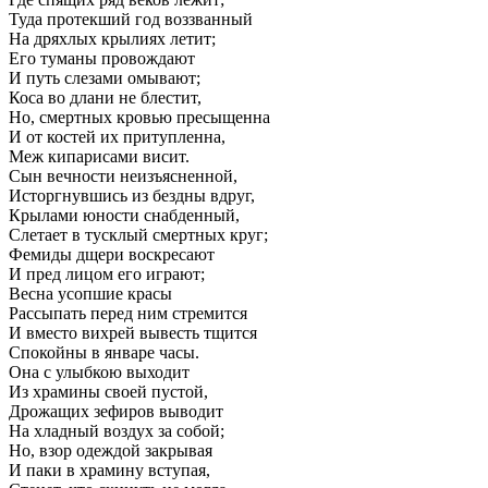
Туда протекший год воззванный
На дряхлых крылиях летит;
Его туманы провождают
И путь слезами омывают;
Коса во длани не блестит,
Но, смертных кровью пресыщенна
И от костей их притупленна,
Меж кипарисами висит.
Сын вечности неизъясненной,
Исторгнувшись из бездны вдруг,
Крылами юности снабденный,
Слетает в тусклый смертных круг;
Фемиды дщери воскресают
И пред лицом его играют;
Весна усопшие красы
Рассыпать перед ним стремится
И вместо вихрей вывесть тщится
Спокойны в январе часы.
Она с улыбкою выходит
Из храмины своей пустой,
Дрожащих зефиров выводит
На хладный воздух за собой;
Но, взор одеждой закрывая
И паки в храмину вступая,