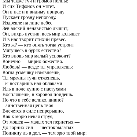
Мы также туч и громов полны;
И сих Тифонов он мятет.
Он в нас и в видиму природу
Пускает грозну непогоду.
Издревле на лице небес
Зев адский ненавистью дышит;
Он, вихрь пустив, весь мир колышет
И в нас творит стихий превес.
Кто ж? — кто опять тогда устроит
Мятущесь в бурях естество?
Кто вновь мир малый успокоит?
Конечно — мирно божество.
Любовь! — везде ты управляешь;
Когда усмешку изъявляешь,
Ты мрачны тучи отженешь,
Ты воспаришь над облаками
Иль в поле купно с пастухами
Воспляшешь, в хоровод пойдешь.
Но что в тебе велико, дивно?
Таинственная цепь твоя
Влечется в силе непрерывно,
Как к морю некая струя,
От мошек — малых тел пернатых —
До горних сил — шестокрылатых —
Поникну ль в дол, — там зрю твой мир;