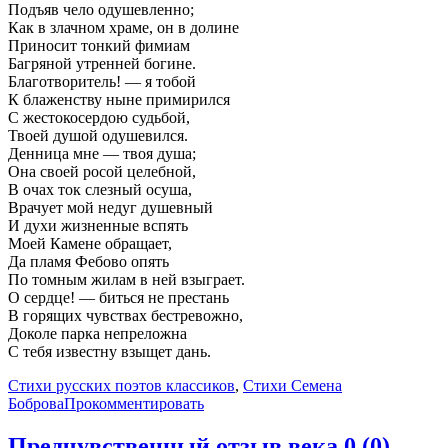
Подъяв чело одушевленно;
Как в злачном храме, он в долине
Приносит тонкий фимиам
Багряной утренней богине.
Благотворитель! — я тобой
К блаженству ныне примирился
С жестокосердою судьбой,
Твоей душой одушевился.
Денница мне — твоя душа;
Она своей росой целебной,
В очах ток слезный осуша,
Врачует мой недуг душевный
И духи жизненные вспять
Моей Камене обращает,
Да пламя Фебово опять
По томным жилам в ней взыграет.
О сердце! — биться не престань
В горящих чувствах бестревожно,
Доколе парка непреложна
С тебя известну взыщет дань.
Стихи русских поэтов классиков
,
Стихи Семена
Боброва
Прокомментировать
Предчувственный отзыв века
0 (0)