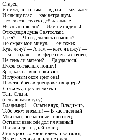
Старец
Я вижу, нечто там — вдали — мелькает,
И слышу глас — как ветра шум,
Что сквозь глухую дебрь взывает.
Не слышишь ли? — Или не видишь!
Отходящая душа Святослава
Где я? — Что сделалось со мною? —
Но омрак мой минул! — он тяжек.
Куда лечу? — А там — кого я вижу? —
Там — одаль — в сфере светлых теней,
Не тень ли матери? — Да удалюся!
Духов согласных поищу!
Зрю, как главою покивает
И глумным оком зрит она!
Прости, брегов днепровских дщерь!
Я отхожу; прости навеки!
Тень Ольги,
(вещающая внуку)
Владимир! — Ольги внук, Владимир,
Тебе реку: внемли! — В час гневный
Мой сын, несчастный твой отец,
Оставил ввек сей дол плачевный,
Приял и дел и дней конец.
Лишь росс со мной навек простился,
И зреть меня он в нем не смел,