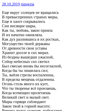
28.10.2019
rupoezia
Еще вкруг солнцев не вращались
В превыспренних странах миры,
Еще в хаосе сокрывались
Сии висящие шары,
Как ты, любовь, закон прияла
И их начатки оживляла.
Как дух разлившись в их ростках,
Могущество твоей державы
От древности свои уставы
Хранит доселе в сих мирах.
Из бездны вышедши ужасной,
Собор небесных сих светил
Был смесью вновь бы несогласной,
Когда бы ты лишилась сил;
Ты, зыбля стрелы воспаленны,
В пределы мещешь отдаленны.
Огонь столь много их кует,
Что ты творенье всё пронзаешь,
Когда всемощно пролетаешь
Великий свет и малый свет.
Миры горящи соблюдают
Закон твой в горней высоте;
Вертясь вкруг солнцев, побуждают