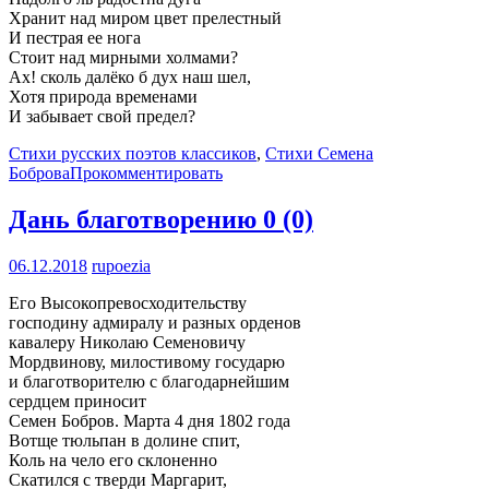
Хранит над миром цвет прелестный
И пестрая ее нога
Стоит над мирными холмами?
Ах! сколь далёко б дух наш шел,
Хотя природа временами
И забывает свой предел?
Стихи русских поэтов классиков
,
Стихи Семена
Боброва
Прокомментировать
Дань благотворению
0 (0)
06.12.2018
rupoezia
Его Высокопревосходительству
господину адмиралу и разных орденов
кавалеру Николаю Семеновичу
Мордвинову, милостивому государю
и благотворителю с благодарнейшим
сердцем приносит
Семен Бобров. Марта 4 дня 1802 года
Вотще тюльпан в долине спит,
Коль на чело его склоненно
Скатился с тверди Маргарит,