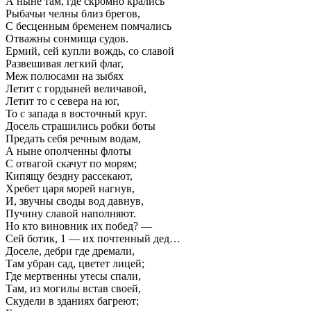
А ныне там, где скромно крались
Рыбачьи челны близ брегов,
С бесценным бременем помчались
Отважны сонмища судов.
Ермий, сей купли вождь, со славой
Развешивая легкий флаг,
Меж полюсами на зыбях
Летит с гордыней величавой,
Летит то с севера на юг,
То с запада в восточный круг.
Досель страшились робки боты
Предать себя речным водам,
А ныне ополченны флоты
С отвагой скачут по морям;
Кипящу бездну рассекают,
Хребет царя морей нагнув,
И, звучны своды вод давнув,
Пучину славой наполняют.
Но кто виновник их побед? —
Сей ботик, 1 — их почтенный дед…
Доселе, дебри где дремали,
Там убран сад, цветет лицей;
Где мертвенны утесы спали,
Там, из могилы встав своей,
Скудели в зданиях багреют;