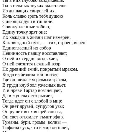
Ты в них глубоко воздыхаешь;
Ты в нежных звуках вылетаешь
Из дышащих свирелей их.
Коль сладко зреть тебя душою
Сияющих душ в тишине!
Совокупленные тобою,
Едину точку зрят оне;
Их каждый в жизни шаг измерен,
Как звездный путь, — тих, строен, верен.
Единогласный их собор
Невинность падшу восставляет;
О ней их сердце воздыхает,
О ней слезится нежный взор.
Но древний змий, покрытый мраком,
Когда из бездны той ползет,
Где он, лежа с угрюмым зраком,
В груди клуб зол ужасных вьет,
И в чреве Тартар возгнещает,
Да в жупелах его рыгает, —
Тогда идет он с злобой в мир;
Он рвет друзей, супругов узы;
Он рушит всех вещей союзы,
Он свет отъемлет, тьмит эфир.
Туманы, бури, громы, волны —
Тифоны суть, что в мир он шлет;