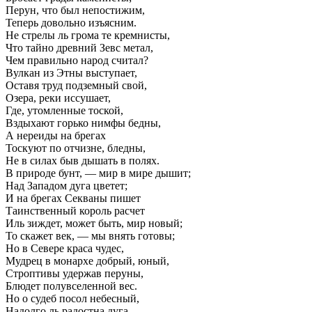
Перун, что был непостижим,
Теперь довольно изъясним.
Не стрелы ль грома те кремнисты,
Что тайно древний Зевс метал,
Чем правильно народ считал?
Вулкан из Этны выступает,
Оставя труд подземный свой,
Озера, реки иссушает,
Где, утомленные тоской,
Вздыхают горько нимфы бедны,
А нереиды на брегах
Тоскуют по отчизне, бледны,
Не в силах быв дышать в полях.
В природе бунт, — мир в мире дышит;
Над Западом дуга цветет;
И на брегах Секваны пишет
Таинственный король расчет
Иль зиждет, может быть, мир новый;
То скажет век, — мы внять готовы;
Но в Севере краса чудес,
Мудрец в монархе добрый, юный,
Строптивы удержав перуны,
Блюдет полувселенной вес.
Но о судеб посол небесный,
Надолго ль радостна дуга