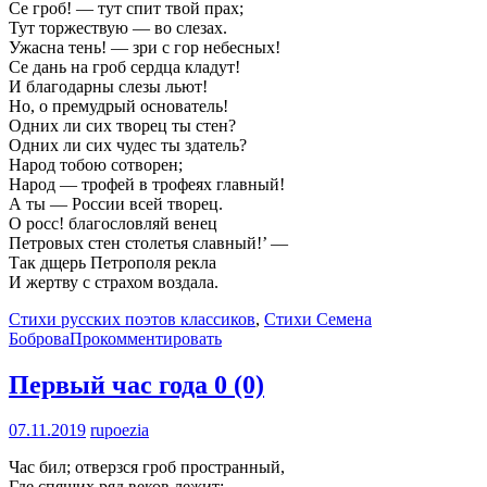
Се гроб! — тут спит твой прах;
Тут торжествую — во слезах.
Ужасна тень! — зри с гор небесных!
Се дань на гроб сердца кладут!
И благодарны слезы льют!
Но, о премудрый основатель!
Одних ли сих творец ты стен?
Одних ли сих чудес ты здатель?
Народ тобою сотворен;
Народ — трофей в трофеях главный!
А ты — России всей творец.
О росс! благословляй венец
Петровых стен столетья славный!’ —
Так дщерь Петрополя рекла
И жертву с страхом воздала.
Стихи русских поэтов классиков
,
Стихи Семена
Боброва
Прокомментировать
Первый час года
0 (0)
07.11.2019
rupoezia
Час бил; отверзся гроб пространный,
Где спящих ряд веков лежит;