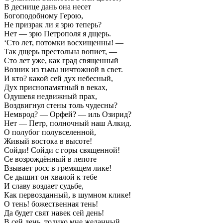
В деснице дань она несет
Богоподобному Герою,
Не призрак ли я зрю теперь?
Нет — зрю Петрополя я дщерь.
‘Сто лет, потомки восхищенны! —
Так дщерь престольна вопиет, —
Сто лет уже, как град священный
Возник из тьмы ничтожной в свет.
И кто? какой сей дух небесный,
Дух приснопамятный в веках,
Одушевя недвижный прах,
Воздвигнул стены толь чудесны?
Немврод? — Орфей? — иль Озирид?
Нет — Петр, полночный наш Алкид.
О полубог полувселенной,
Живый востока в высоте!
Сойди! Сойди с горы священной!
Се возрождённый в лепоте
Взывает росс в гремящем лике!
Се дышит он хвалой к тебе
И славу воздает судьбе,
Как первозданный, в шумном клике!
О тень! божественная тень!
Да будет свят навек сей день!
В сей день, толико мне желанный,