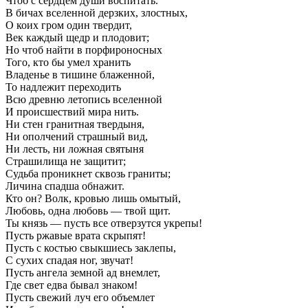
Чтоб с сердцем души воспитать.
В бичах вселенной дерзких, злостных,
О коих гром один твердит,
Век каждый щедр и плодовит;
Но чтоб найти в порфироносных
Того, кто бы умел хранить
Владенье в тишине блаженной,
То надлежит переходить
Всю древню летопись вселенной
И происшествий мира нить.
Ни стен гранитная твердыня,
Ни ополчений страшный вид,
Ни лесть, ни ложная святыня
Страшилища не защитит;
Судьба проникнет сквозь граниты;
Личина спадша обнажит.
Кто он? Волк, кровью лишь омытый,
Любовь, одна любовь — твой щит.
Ты князь — пусть все отверзутся укрепы!
Пусть ржавые врата скрыпят!
Пусть с костью свыкшиесь заклепы,
С сухих спадая ног, звучат!
Пусть ангела земной ад внемлет,
Где свет едва бывал знаком!
Пусть свежий луч его объемлет