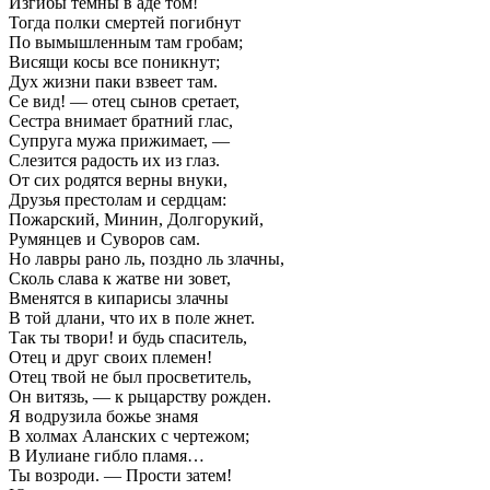
Изгибы темны в аде том!
Тогда полки смертей погибнут
По вымышленным там гробам;
Висящи косы все поникнут;
Дух жизни паки взвеет там.
Се вид! — отец сынов сретает,
Сестра внимает братний глас,
Супруга мужа прижимает, —
Слезится радость их из глаз.
От сих родятся верны внуки,
Друзья престолам и сердцам:
Пожарский, Минин, Долгорукий,
Румянцев и Суворов сам.
Но лавры рано ль, поздно ль злачны,
Сколь слава к жатве ни зовет,
Вменятся в кипарисы злачны
В той длани, что их в поле жнет.
Так ты твори! и будь спаситель,
Отец и друг своих племен!
Отец твой не был просветитель,
Он витязь, — к рыцарству рожден.
Я водрузила божье знамя
В холмах Аланских с чертежом;
В Иулиане гибло пламя…
Ты возроди. — Прости затем!