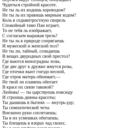
Чудиться стройной красоте.
Не ты ль их водишь хороводом?
Не ты ль их правишь мирным ходом?
Коль в седьмитростную свирель
Спокойный тамо Пан играет,
То не тебя ль изображает,
С согласьем выражая трель?
Не ты ль в природе сопрягаешь
И мужеский и женский пол?
Не ты ли, тайный, созидаешь
В вещах двуродных свой престол?
Где вьются виноградны лозы,
Где две друг к дружке жмутся розы,
Где птички вьют гнездо весной,
Где отрок матерь обнимает,—
Не твой ли пламень обитает
В красе их связи таковой?
Любовь! — ты царствуешь повсюду
И строишь дивны красоты;
Ты дышишь в бытиях — внутрь-уду;
Ты симпатической четы
Внезапно руки соплетаешь;
Ты в их усмешках обитаешь;
Ты блещешь в взорах чад своих;