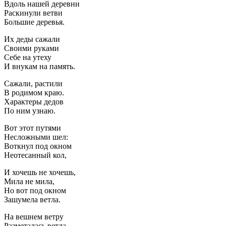
Вдоль нашей деревни
Раскинули ветви
Большие деревья.
Их деды сажали
Своими руками
Себе на утеху
И внукам на память.
Сажали, растили
В родимом краю.
Характеры дедов
По ним узнаю.
Вот этот путями
Несложными шел:
Воткнул под окном
Неотесанный кол,
И хочешь не хочешь,
Мила не мила,
Но вот под окном
Зашумела ветла.
На вешнем ветру
Разметалась ветла,