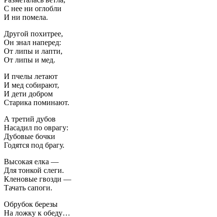
С нее ни оглобли
И ни помела.
Другой похитрее,
Он знал наперед:
От липы и лапти,
От липы и мед.
И пчелы летают
И мед собирают,
И дети добром
Старика поминают.
А третий дубов
Насадил по оврагу:
Дубовые бочки
Годятся под брагу.
Высокая елка —
Для тонкой слеги.
Кленовые гвозди —
Тачать сапоги.
Обрубок березы
На ложку к обеду…