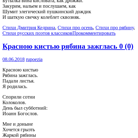
Бутылка вина кисловата, как дрожжи.
Закурим, нальем и послушаем, как
Шумит элегический пушкинский дождик
И шаткую свечку колеблет сквозняк.
Стихи Дмитрия Кедрина
,
Стихи про осень
,
Стихи про рябину
,
Стихи русских поэтов классиков
Прокомментировать
Красною кистью рябина зажглась
0 (0)
08.06.2018
rupoezia
Красною кистью
Рябина зажглась.
Падали листья.
Я родилась.
Спорили сотни
Колоколов.
День был субботний:
Иоанн Богослов.
Мне и доныне
Хочется грызть
Жаркой рябины