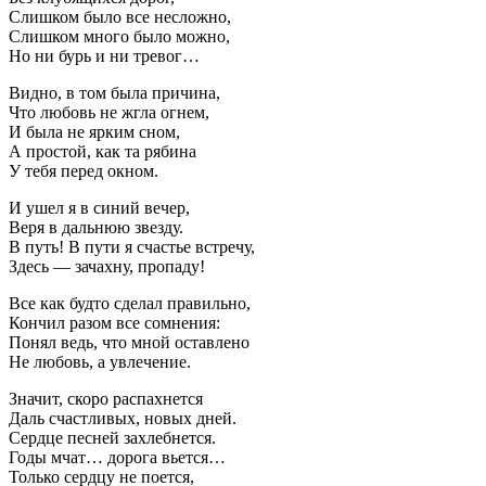
Слишком было все несложно,
Слишком много было можно,
Но ни бурь и ни тревог…
Видно, в том была причина,
Что любовь не жгла огнем,
И была не ярким сном,
А простой, как та рябина
У тебя перед окном.
И ушел я в синий вечер,
Веря в дальнюю звезду.
В путь! В пути я счастье встречу,
Здесь — зачахну, пропаду!
Все как будто сделал правильно,
Кончил разом все сомнения:
Понял ведь, что мной оставлено
Не любовь, а увлечение.
Значит, скоро распахнется
Даль счастливых, новых дней.
Сердце песней захлебнется.
Годы мчат… дорога вьется…
Только сердцу не поется,