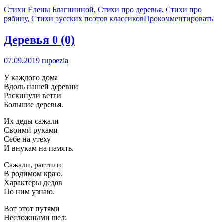
Стихи Елены Благининой
,
Стихи про деревья
,
Стихи про
рябину
,
Стихи русских поэтов классиков
Прокомментировать
Деревья
0 (0)
07.09.2019
rupoezia
У каждого дома
Вдоль нашей деревни
Раскинули ветви
Большие деревья.
Их деды сажали
Своими руками
Себе на утеху
И внукам на память.
Сажали, растили
В родимом краю.
Характеры дедов
По ним узнаю.
Вот этот путями
Несложными шел: