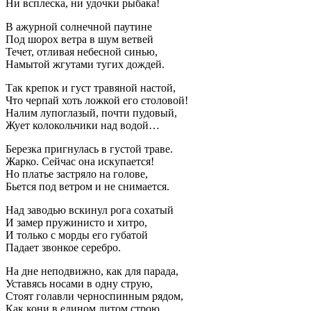
Ни всплеска, ни удочки рыбака!
В ажурной солнечной паутине
Под шорох ветра в шум ветвей
Течет, отливая небесной синью,
Намытой жгутами тугих дождей.
Так крепок и густ травяной настой,
Что черпай хоть ложкой его столовой!
Налим лупоглазый, почти пудовый,
Жует колокольчики над водой…
Березка пригнулась в густой траве.
Жарко. Сейчас она искупается!
Но платье застряло на голове,
Бьется под ветром и не снимается.
Над заводью вскинул рога сохатый
И замер пружинисто и хитро,
И только с морды его губатой
Падает звонкое серебро.
На дне неподвижно, как для парада,
Уставясь носами в одну струю,
Стоят голавли черноспинным рядом,
Как кони в едином литом строю.