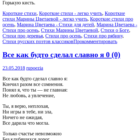
Горькую кисть.
Короткие стихи
,
Короткие стихи - легко учить
,
Короткие
стихи Марины Цветаевой - легко учить
,
Короткие стихи про
осень
,
Марина Цветаева - Стихи для детей
,
Марина Цветаева -
Стихи про осень
,
Стихи Марины Цветаевой
,
Стихи о Боге
,
Стихи про деревья
,
Стихи про осень
,
Стихи про рябину
,
Стихи русских поэтов классиков
Прокомментировать
Все как будто сделал славно я
0 (0)
23.05.2018
rupoezia
Все как будто сделал славно я:
Кончил разом все сомнения.
Понял я, что ты — не главная:
Не любовь, а увлечение,
Ты, я верю, неплохая,
Ни игры в тебе, ни зла,
Ничего не ожидая,
Все дарила что могла.
Только счастье невозможно
Без клубящихся дорог,