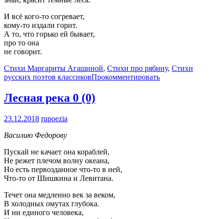
И всё кого-то согревает,
кому-то издали горит.
А то, что горько ей бывает,
про то она
не говорит.
Стихи Маргариты Агашиной
,
Стихи про рябину
,
Стихи
русских поэтов классиков
Прокомментировать
Лесная река
0 (0)
23.12.2018
rupoezia
Василию Федорову
Пускай не качает она кораблей,
Не режет плечом волну океана,
Но есть первозданное что-то в ней,
Что-то от Шишкина и Левитана.
Течет она медленно век за веком,
В холодных омутах глубока.
И ни единого человека,