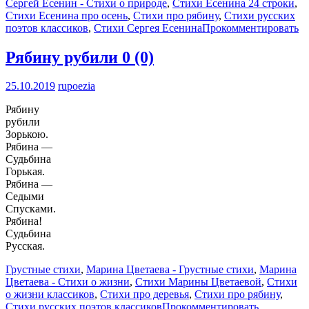
Сергей Есенин - Стихи о природе
,
Стихи Есенина 24 строки
,
Стихи Есенина про осень
,
Стихи про рябину
,
Стихи русских
поэтов классиков
,
Стихи Сергея Есенина
Прокомментировать
Рябину рубили
0 (0)
25.10.2019
rupoezia
Рябину
рубили
Зорькою.
Рябина —
Судьбина
Горькая.
Рябина —
Седыми
Спусками.
Рябина!
Судьбина
Русская.
Грустные стихи
,
Марина Цветаева - Грустные стихи
,
Марина
Цветаева - Стихи о жизни
,
Стихи Марины Цветаевой
,
Стихи
о жизни классиков
,
Стихи про деревья
,
Стихи про рябину
,
Стихи русских поэтов классиков
Прокомментировать