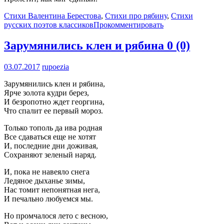
Стихи Валентина Берестова
,
Стихи про рябину
,
Стихи
русских поэтов классиков
Прокомментировать
Зарумянились клен и рябина
0 (0)
03.07.2017
rupoezia
Зарумянились клен и рябина,
Ярче золота кудри берез,
И безропотно ждет георгина,
Что спалит ее первый мороз.
Только тополь да ива родная
Все сдаваться еще не хотят
И, последние дни доживая,
Сохраняют зеленый наряд.
И, пока не навеяло снега
Ледяное дыханье зимы,
Нас томит непонятная нега,
И печально любуемся мы.
Но промчалося лето с весною,