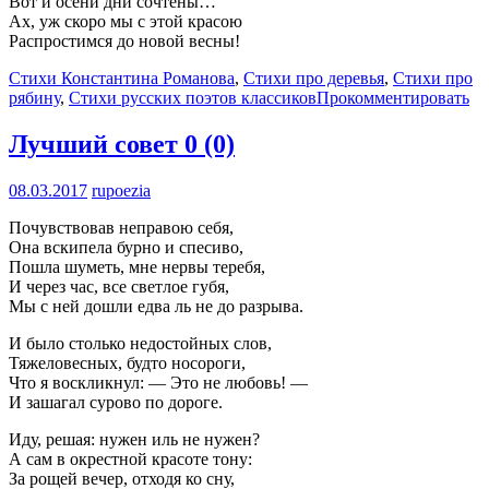
Вот и осени дни сочтены…
Ах, уж скоро мы с этой красою
Распростимся до новой весны!
Стихи Константина Романова
,
Стихи про деревья
,
Стихи про
рябину
,
Стихи русских поэтов классиков
Прокомментировать
Лучший совет
0 (0)
08.03.2017
rupoezia
Почувствовав неправою себя,
Она вскипела бурно и спесиво,
Пошла шуметь, мне нервы теребя,
И через час, все светлое губя,
Мы с ней дошли едва ль не до разрыва.
И было столько недостойных слов,
Тяжеловесных, будто носороги,
Что я воскликнул: — Это не любовь! —
И зашагал сурово по дороге.
Иду, решая: нужен иль не нужен?
А сам в окрестной красоте тону:
За рощей вечер, отходя ко сну,