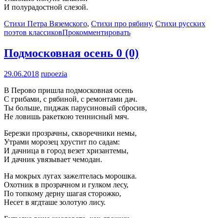
И полурадостной слезой.
Стихи Петра Вяземского
,
Стихи про рябину
,
Стихи русских
поэтов классиков
Прокомментировать
Подмосковная осень
0 (0)
29.06.2018
rupoezia
В Перово пришла подмосковная осень
С грибами, с рябиной, с ремонтами дач.
Ты больше, пиджак парусиновый сбросив,
Не ловишь ракеткою теннисный мяч.
Березки прозрачны, скворечники немы,
Утрами морозец хрустит по садам:
И дачница в город везет хризантемы,
И дачник увязывает чемодан.
На мокрых лугах зажелтелась морошка.
Охотник в прозрачном и гулком лесу,
По топкому дерну шагая сторожко,
Несет в ягдташе золотую лису.