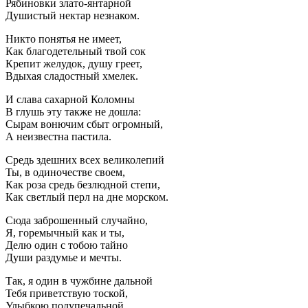
Рябиновки злато-янтарной
Душистый нектар незнаком.
Никто понятья не имеет,
Как благодетельный твой сок
Крепит желудок, душу греет,
Вдыхая сладостный хмелек.
И слава сахарной Коломны
В глушь эту также не дошла:
Сырам вонючим сбыт огромный,
А неизвестна пастила.
Средь здешних всех великолепий
Ты, в одиночестве своем,
Как роза средь безлюдной степи,
Как светлый перл на дне морском.
Сюда заброшенный случайно,
Я, горемычный как и ты,
Делю один с тобою тайно
Души раздумье и мечты.
Так, я один в чужбине дальной
Тебя приветствую тоской,
Улыбкою полупечальной