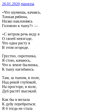
26.01.2020
rupoezia
«Что шумишь, качаясь,
Тонкая рябина,
Низко наклоняясь
Головою к тыну?» —
«С ветром речь веду я
О своей невзгоде,
Что одна расту я
В этом огороде.
Грустно, сиротинка,
Я стою, качаюсь,
Что к земле былинка,
К тыну нагибаюсь.
Там, за тыном, в поле,
Над рекой глубокой,
На просторе, в воле,
Дуб растёт высокий.
Как бы я желала
К дубу перебраться;
Я б тогда не стала