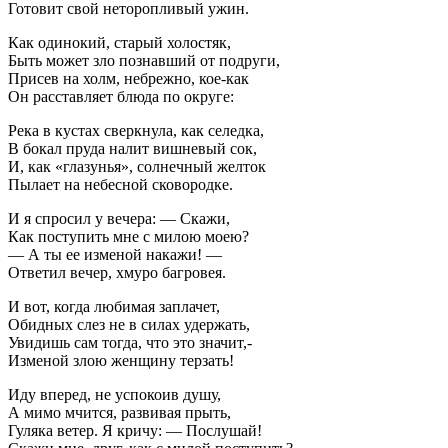
Готовит свой неторопливый ужин.
Как одинокий, старый холостяк,
Быть может зло познавший от подруги,
Присев на холм, небрежно, кое-как
Он расставляет блюда по округе:
Река в кустах сверкнула, как селедка,
В бокал пруда налит вишневый сок,
И, как «глазунья», солнечный желток
Пылает на небесной сковородке.
И я спросил у вечера: — Скажи,
Как поступить мне с милою моею?
— А ты ее изменой накажи! —
Ответил вечер, хмуро багровея.
И вот, когда любимая заплачет,
Обидных слез не в силах удержать,
Увидишь сам тогда, что это значит,-
Изменой злою женщину терзать!
Иду вперед, не успокоив душу,
А мимо мчится, развивая прыть,
Гуляка ветер. Я кричу: — Послушай!