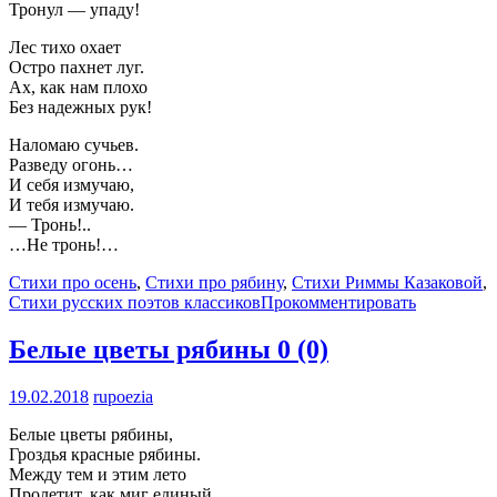
Тронул — упаду!
Лес тихо охает
Остро пахнет луг.
Ах, как нам плохо
Без надежных рук!
Наломаю сучьев.
Разведу огонь…
И себя измучаю,
И тебя измучаю.
— Тронь!..
…Не тронь!…
Стихи про осень
,
Стихи про рябину
,
Стихи Риммы Казаковой
,
Стихи русских поэтов классиков
Прокомментировать
Белые цветы рябины
0 (0)
19.02.2018
rupoezia
Белые цветы рябины,
Гроздья красные рябины.
Между тем и этим лето
Пролетит, как миг единый.