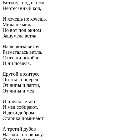
Воткнул под окном
Неотесанный кол,
И хочешь не хочешь,
Мила не мила,
Но вот под окном
Зашумела ветла.
На вешнем ветру
Разметалась ветла,
С нее ни оглобли
И ни помела.
Другой похитрее,
Он знал наперед:
От липы и лапти,
От липы и мед.
И пчелы летают
И мед собирают,
И дети добром
Старика поминают.
А третий дубов
Насадил по оврагу: