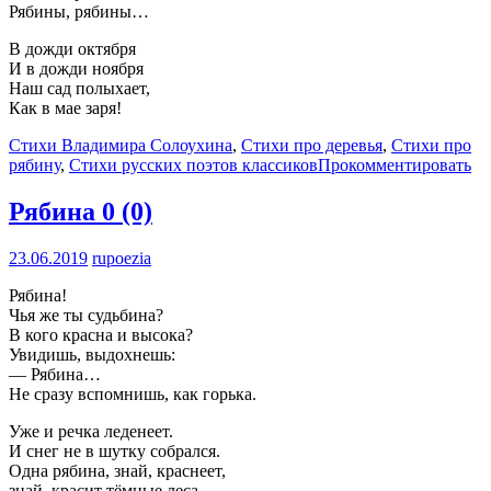
Рябины, рябины…
В дожди октября
И в дожди ноября
Наш сад полыхает,
Как в мае заря!
Стихи Владимира Солоухина
,
Стихи про деревья
,
Стихи про
рябину
,
Стихи русских поэтов классиков
Прокомментировать
Рябина
0 (0)
23.06.2019
rupoezia
Рябина!
Чья же ты судьбина?
В кого красна и высока?
Увидишь, выдохнешь:
— Рябина…
Не сразу вспомнишь, как горька.
Уже и речка леденеет.
И снег не в шутку собрался.
Одна рябина, знай, краснеет,
знай, красит тёмные леса.