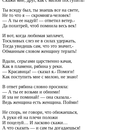
Скажи мне, друг, как с милой поступить?
Ты всюду был, ты знаешь все на свете,
Не то что я — скромняга-человек!
— А ты ее надуй! — ответил ветер.-
Да похитрей, чтоб помнила весь век!
И вот, когда любимая заплачет,
Тоскливых слез не в силах удержать,
Тогда увидишь сам, что это значит,-
Обманным словом женщину терзать!
Вдали, серьгами царственно качая,
Как в пламени, рябина у реки.
— Красавица! — сказал я.- Помоги!
Как поступить мне с милою, не знаю!
В ответ рябина словно просияла:
— А ты ее возьми и обними!
И зла не поминай! — она сказала.-
Ведь женщина есть женщина. Пойми!
Не спорь, не говори, что обижаешься,
А руки ей на плечи положи
И поцелуй… И ласково скажи…
А что сказать — и сам ты догадаешься!