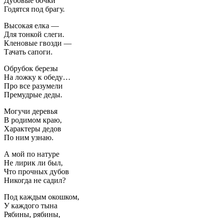
Дубовые бочки
Годятся под брагу.
Высокая елка —
Для тонкой слеги.
Кленовые гвозди —
Тачать сапоги.
Обрубок березы
На ложку к обеду…
Про все разумели
Премудрые деды.
Могучи деревья
В родимом краю,
Характеры дедов
По ним узнаю.
А мой по натуре
Не лирик ли был,
Что прочных дубов
Никогда не садил?
Под каждым окошком,
У каждого тына
Рябины, рябины,