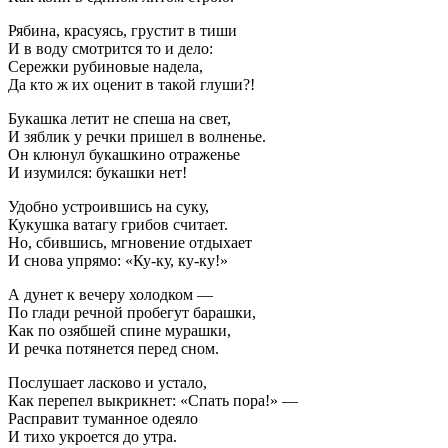
Рябина, красуясь, грустит в тиши
И в воду смотрится то и дело:
Сережки рубиновые надела,
Да кто ж их оценит в такой глуши?!
Букашка летит не спеша на свет,
И зяблик у речки пришел в волненье.
Он клюнул букашкино отраженье
И изумился: букашки нет!
Удобно устроившись на суку,
Кукушка ватагу грибов считает.
Но, сбившись, мгновение отдыхает
И снова упрямо: «Ку-ку, ку-ку!»
А дунет к вечеру холодком —
По глади речной пробегут барашки,
Как по озябшей спине мурашки,
И речка потянется перед сном.
Послушает ласково и устало,
Как перепел выкрикнет: «Спать пора!» —
Расправит туманное одеяло
И тихо укроется до утра.