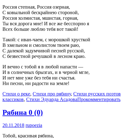
Россия степная, Россия озерная,
С ковыльной бескрайнею стороной,
Россия холмистая, мшистая, горная,
Ты вся дорога мне! И все же бесспорно я
Всех больше люблю тебя вот такой!
Такой: с иван-чаем, с морошкой хрусткой
В хмельном и смолистом твоем раю,
С далекой задумчивой песней русской,
С безвестной речушкой в лесном краю.
И вечно с тобой я в любой напасти —
И в солнечных брызгах, и в черной мгле,
И нет мне уже без тебя ни счастья.
Ни песни, ни радости на земле!
Стихи о реке
,
Стихи про рябину
,
Стихи русских поэтов
классиков
,
Стихи Эдуарда Асадова
Прокомментировать
Рябина
0 (0)
20.11.2018
rupoezia
Тобой, красивая рябина,