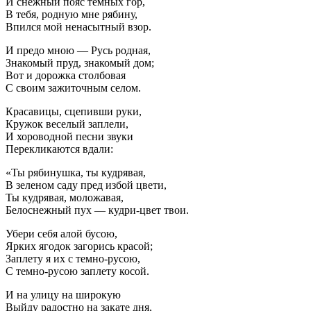
И снежный пояс темных гор,
В тебя, родную мне рябину,
Впился мой ненасытный взор.
И предо мною — Русь родная,
Знакомый пруд, знакомый дом;
Вот и дорожка столбовая
С своим зажиточным селом.
Красавицы, сцепивши руки,
Кружок веселый заплели,
И хороводной песни звуки
Перекликаются вдали:
«Ты рябинушка, ты кудрявая,
В зеленом саду пред избой цвети,
Ты кудрявая, моложавая,
Белоснежный пух — кудри-цвет твои.
Убери себя алой бусою,
Ярких ягодок загорись красой;
Заплету я их с темно-русою,
С темно-русою заплету косой.
И на улицу на широкую
Выйду радостно на закате дня,