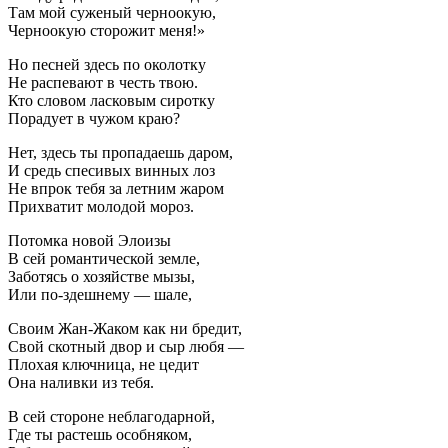
Там мой суженый черноокую,
Черноокую сторожит меня!»
Но песней здесь по околотку
Не распевают в честь твою.
Кто словом ласковым сиротку
Порадует в чужом краю?
Нет, здесь ты пропадаешь даром,
И средь спесивых винных лоз
Не впрок тебя за летним жаром
Прихватит молодой мороз.
Потомка новой Элоизы
В сей романтической земле,
Заботясь о хозяйстве мызы,
Или по-здешнему — шале,
Своим Жан-Жаком как ни бредит,
Свой скотный двор и сыр любя —
Плохая ключница, не цедит
Она наливки из тебя.
В сей стороне неблагодарной,
Где ты растешь особняком,