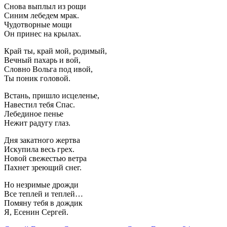
Снова выплыл из рощи
Синим лебедем мрак.
Чудотворные мощи
Он принес на крылах.
Край ты, край мой, родимый,
Вечный пахарь и вой,
Словно Вольга под ивой,
Ты поник головой.
Встань, пришло исцеленье,
Навестил тебя Спас.
Лебединое пенье
Нежит радугу глаз.
Дня закатного жертва
Искупила весь грех.
Новой свежестью ветра
Пахнет зреющий снег.
Но незримые дрожди
Все теплей и теплей…
Помяну тебя в дождик
Я, Есенин Сергей.