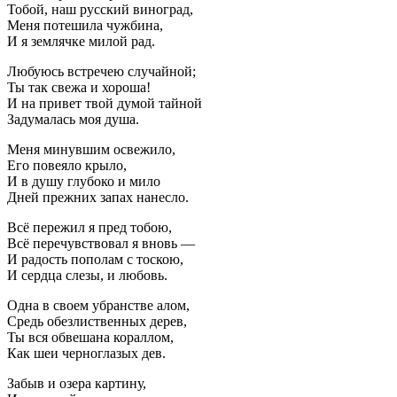
Тобой, наш русский виноград,
Меня потешила чужбина,
И я землячке милой рад.
Любуюсь встречею случайной;
Ты так свежа и хороша!
И на привет твой думой тайной
Задумалась моя душа.
Меня минувшим освежило,
Его повеяло крыло,
И в душу глубоко и мило
Дней прежних запах нанесло.
Всё пережил я пред тобою,
Всё перечувствовал я вновь —
И радость пополам с тоскою,
И сердца слезы, и любовь.
Одна в своем убранстве алом,
Средь обезлиственных дерев,
Ты вся обвешана кораллом,
Как шеи черноглазых дев.
Забыв и озера картину,