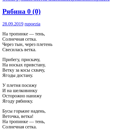
Рябина
0 (0)
28.09.2019
rupoezia
На тропинке — тень,
Солнечная сетка.
Через тын, через плетень
Свесилась ветка.
Прибегу, прискачу,
На носках привстану,
Ветку за косы схвачу,
Ягоды достану.
У плетня посижу
И на шелковинку
Осторожно нанижу
Ягоду рябинку.
Бусы горькие надень,
Веточка, ветка!
На тропинке — тень,
Солнечная сетка.