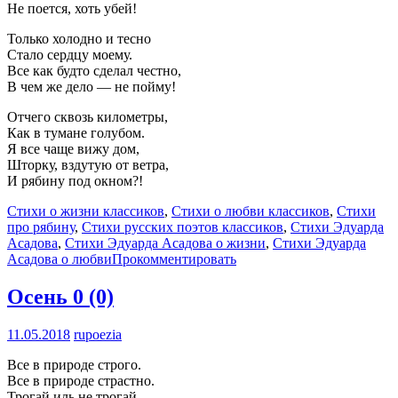
Не поется, хоть убей!
Только холодно и тесно
Стало сердцу моему.
Все как будто сделал честно,
В чем же дело — не пойму!
Отчего сквозь километры,
Как в тумане голубом.
Я все чаще вижу дом,
Шторку, вздутую от ветра,
И рябину под окном?!
Стихи о жизни классиков
,
Стихи о любви классиков
,
Стихи
про рябину
,
Стихи русских поэтов классиков
,
Стихи Эдуарда
Асадова
,
Стихи Эдуарда Асадова о жизни
,
Стихи Эдуарда
Асадова о любви
Прокомментировать
Осень
0 (0)
11.05.2018
rupoezia
Все в природе строго.
Все в природе страстно.
Трогай иль не трогай —