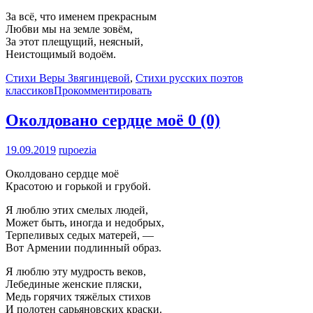
За всё, что именем прекрасным
Любви мы на земле зовём,
За этот плещущий, неясный,
Неистощимый водоём.
Стихи Веры Звягинцевой
,
Стихи русских поэтов
классиков
Прокомментировать
Околдовано сердце моё
0 (0)
19.09.2019
rupoezia
Околдовано сердце моё
Красотою и горькой и грубой.
Я люблю этих смелых людей,
Может быть, иногда и недобрых,
Терпеливых седых матерей, —
Вот Армении подлинный образ.
Я люблю эту мудрость веков,
Лебединые женские пляски,
Медь горячих тяжёлых стихов
И полотен сарьяновских краски.