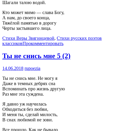
Шагали талою водой.
Кто может мимо — слава Богу,
А нам, до своего конца,
Тяжёлой памятью в дорогу
Черты застывшего лица.
Стихи Веры Звягинцевой
,
Стихи русских поэтов
классиков
Прокомментировать
Ты не снись мне
5 (2)
14.06.2018
rupoezia
Ты не снись мне. Не могу я
Даже в темных дебрях сна
Вспоминать про жизнь другую
Раз мне эта суждена.
Я давно уж научилась
Обходиться без любви,
И меня ты, сделай милость,
В снах любимой не зови.
Все прошло. Как не бывало