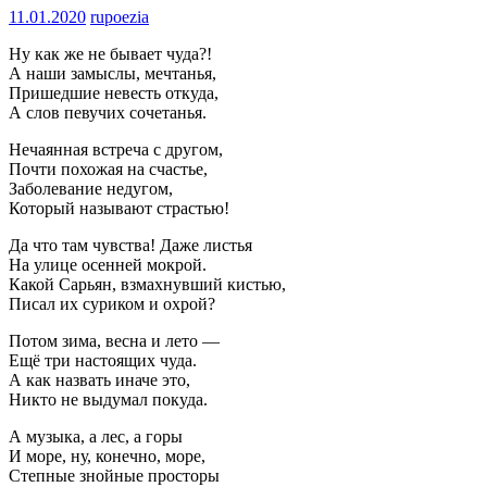
11.01.2020
rupoezia
Ну как же не бывает чуда?!
А наши замыслы, мечтанья,
Пришедшие невесть откуда,
А слов певучих сочетанья.
Нечаянная встреча с другом,
Почти похожая на счастье,
Заболевание недугом,
Который называют страстью!
Да что там чувства! Даже листья
На улице осенней мокрой.
Какой Сарьян, взмахнувший кистью,
Писал их суриком и охрой?
Потом зима, весна и лето —
Ещё три настоящих чуда.
А как назвать иначе это,
Никто не выдумал покуда.
А музыка, а лес, а горы
И море, ну, конечно, море,
Степные знойные просторы