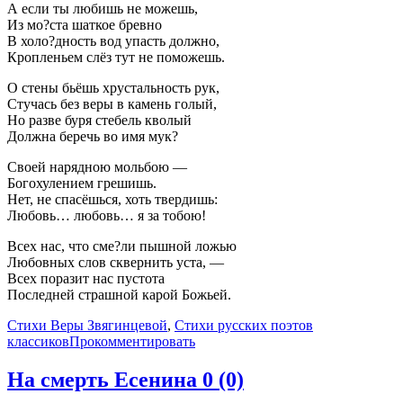
А если ты любишь не можешь,
Из мо?ста шаткое бревно
В холо?дность вод упасть должно,
Кропленьем слёз тут не поможешь.
О стены бьёшь хрустальность рук,
Стучась без веры в камень голый,
Но разве буря стебель кволый
Должна беречь во имя мук?
Своей нарядною мольбою —
Богохулением грешишь.
Нет, не спасёшься, хоть твердишь:
Любовь… любовь… я за тобою!
Всех нас, что сме?ли пышной ложью
Любовных слов сквернить уста, —
Всех поразит нас пустота
Последней страшной карой Божьей.
Стихи Веры Звягинцевой
,
Стихи русских поэтов
классиков
Прокомментировать
На смерть Есенина
0 (0)