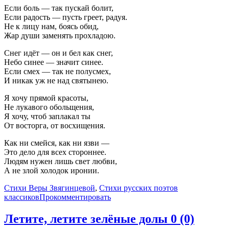
Если боль — так пускай болит,
Если радость — пусть греет, радуя.
Не к лицу нам, боясь обид,
Жар души заменять прохладою.
Снег идёт — он и бел как снег,
Небо синее — значит синее.
Если смех — так не полусмех,
И никак уж не над святынею.
Я хочу прямой красоты,
Не лукавого обольщения,
Я хочу, чтоб заплакал ты
От восторга, от восхищения.
Как ни смейся, как ни язви —
Это дело для всех стороннее.
Людям нужен лишь свет любви,
А не злой холодок иронии.
Стихи Веры Звягинцевой
,
Стихи русских поэтов
классиков
Прокомментировать
Летите, летите зелёные долы
0 (0)