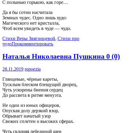
С полынью горькою, как горе…
Да я бы сотни насчитала
Земных чудес. Одно лишь худо:
Магического нет кристалла,
Чтоб всем увидеть в чуде — чудо.
Стихи Веры Звягинцевой
,
Стихи про
чудо
Прокомментировать
Наталья Николаевна Пушкина
0 (0)
28.11.2019
rupoezia
Глянцевые, чёрные кареты,
Тусклым блеском блещущий дворец,
Чуть ускорены биения сердец
До рассвета в ритме менуэта.
Не один из юных офицеров,
Опуская долу дерзкий взор,
Обрывает начатый узор
Свежих сплетен о высоких сферах.
Чуть склоняя лебединой шеи