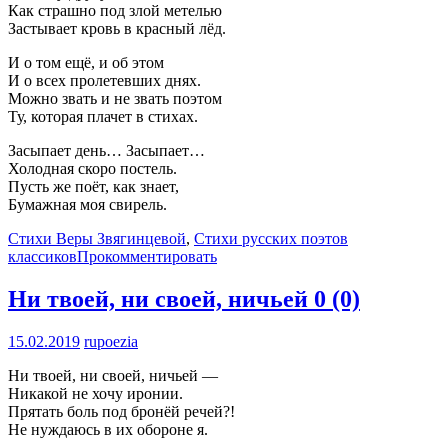
Как страшно под злой метелью
Застывает кровь в красный лёд.
И о том ещё, и об этом
И о всех пролетевших днях.
Можно звать и не звать поэтом
Ту, которая плачет в стихах.
Засыпает день… Засыпает…
Холодная скоро постель.
Пусть же поёт, как знает,
Бумажная моя свирель.
Стихи Веры Звягинцевой
,
Стихи русских поэтов
классиков
Прокомментировать
Ни твоей, ни своей, ничьей
0 (0)
15.02.2019
rupoezia
Ни твоей, ни своей, ничьей —
Никакой не хочу иронии.
Прятать боль под бронёй речей?!
Не нуждаюсь в их обороне я.