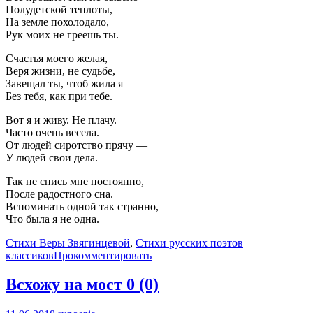
Полудетской теплоты,
На земле похолодало,
Рук моих не греешь ты.
Счастья моего желая,
Веря жизни, не судьбе,
Завещал ты, чтоб жила я
Без тебя, как при тебе.
Вот я и живу. Не плачу.
Часто очень весела.
От людей сиротство прячу —
У людей свои дела.
Так не снись мне постоянно,
После радостного сна.
Вспоминать одной так странно,
Что была я не одна.
Стихи Веры Звягинцевой
,
Стихи русских поэтов
классиков
Прокомментировать
Всхожу на мост
0 (0)