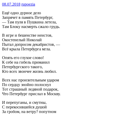
08.07.2018
rupoezia
Ещё одно дурное дело
Запрячет в память Петербург,
— Там пуля в Пушкина летела,
Там Блоку насмерть сжало грудь.
В игре и бешенстве неистов,
Окостенелый Николай
Пытал допросом декабристов, —
Всё крыла Петербурга мгла.
Опять его глухое слово!
К себе на гибель приманил
Петербургского такого,
Кто всех звончее жизнь любил.
Всех нас пронзительным ударом
По сердцу знойно полоснул
Тот страшный ледяной подарок,
Что Петербург прислал в Москву.
И перепуганы, и смутны,
С перекосившейся душой
За гробом, на ветру? попутном