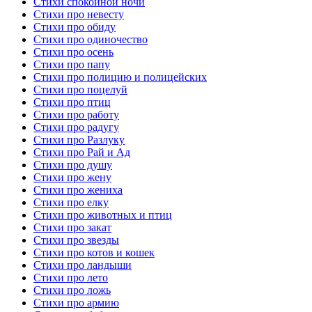
Стихи спокойной ночи
Стихи про невесту
Стихи про обиду
Стихи про одиночество
Стихи про осень
Стихи про папу
Стихи про полицию и полицейских
Стихи про поцелуй
Стихи про птиц
Стихи про работу
Стихи про радугу
Стихи про Разлуку
Стихи про Рай и Ад
Стихи про душу
Стихи про жену
Стихи про жениха
Стихи про елку
Стихи про животных и птиц
Стихи про закат
Стихи про звезды
Стихи про котов и кошек
Стихи про ландыши
Стихи про лето
Стихи про ложь
Стихи про армию