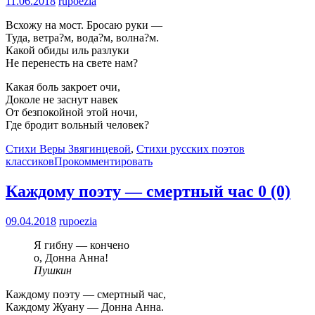
11.06.2018
rupoezia
Всхожу на мост. Бросаю руки —
Туда, ветра?м, вода?м, волна?м.
Какой обиды иль разлуки
Не перенесть на свете нам?
Какая боль закроет очи,
Доколе не заснут навек
От безпокойной этой ночи,
Где бродит вольный человек?
Стихи Веры Звягинцевой
,
Стихи русских поэтов
классиков
Прокомментировать
Каждому поэту — смертный час
0 (0)
09.04.2018
rupoezia
Я гибну — кончено
о, Донна Анна!
Пушкин
Каждому поэту — смертный час,
Каждому Жуану — Донна Анна.