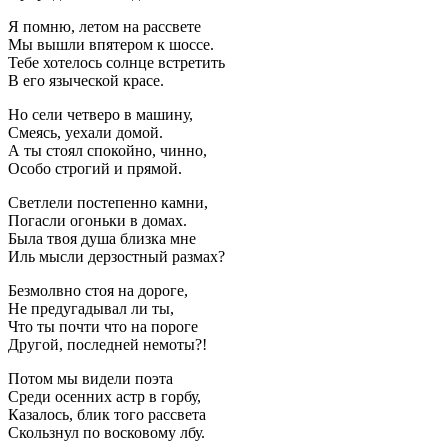
Я помню, летом на рассвете
Мы вышли впятером к шоссе.
Тебе хотелось солнце встретить
В его языческой красе.
Но сели четверо в машину,
Смеясь, уехали домой.
А ты стоял спокойно, чинно,
Особо строгий и прямой.
Светлели постепенно камни,
Погасли огоньки в домах.
Была твоя душа близка мне
Иль мысли дерзостный размах?
Безмолвно стоя на дороге,
Не предугадывал ли ты,
Что ты почти что на пороге
Другой, последней немоты?!
Потом мы видели поэта
Среди осенних астр в горбу,
Казалось, блик того рассвета
Скользнул по восковому лбу.