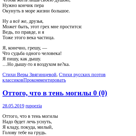
Нужно кончик пера
Окунуть в море жизни большое.
Ну а всё же, друзья,
Может быть, этот грех мне простится:
Ведь, по правде, и я
Тоже этого века частица.
Я, конечно, грешу, —
Что судьба одного человека!
Я пишу, как дышу.
…Но дышу-то я воздухом ве?ка.
Стихи Веры Звягинцевой
,
Стихи русских поэтов
классиков
Прокомментировать
Оттого, что в тень могилы
0 (0)
28.05.2019
rupoezia
Оттого, что в тень могилы
Надо будет лечь уснуть,
Я кладу, покуда, милый,
Голову тебе на грудь.