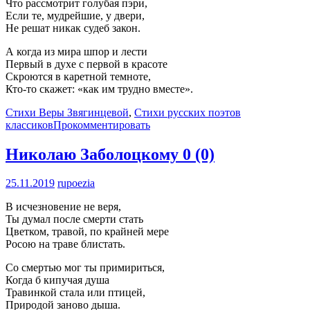
Что рассмотрит голубая пэри,
Если те, мудрейшие, у двери,
Не решат никак судеб закон.
А когда из мира шпор и лести
Первый в духе с первой в красоте
Скроются в каретной темноте,
Кто-то скажет: «как им трудно вместе».
Стихи Веры Звягинцевой
,
Стихи русских поэтов
классиков
Прокомментировать
Николаю Заболоцкому
0 (0)
25.11.2019
rupoezia
В исчезновение не веря,
Ты думал после смерти стать
Цветком, травой, по крайней мере
Росою на траве блистать.
Со смертью мог ты примириться,
Когда б кипучая душа
Травинкой стала или птицей,
Природой заново дыша.