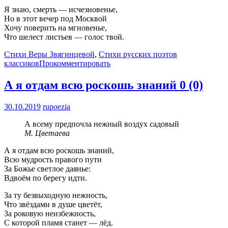
Я знаю, смерть — исчезновенье,
Но в этот вечер под Москвой
Хочу поверить на мгновенье,
Что шелест листьев — голос твой.
Стихи Веры Звягинцевой
,
Стихи русских поэтов
классиков
Прокомментировать
А я отдам всю роскошь знаний
0 (0)
30.10.2019
rupoezia
А всему предпочла нежный воздух садовый
М. Цветаева
А я отдам всю роскошь знаний,
Всю мудрость правого пути
За Божье светлое даянье:
Вдвоём по берегу идти.
За ту безвыходную нежность,
Что звёздами в душе цветёт,
За роковую неизбежность,
С которой пламя станет — лёд.