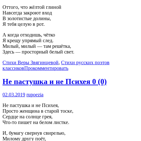
Оттого, что жёлтой глиной
Навсегда закроют вход
В золотистые долины,
Я тебя целую в рот.
А когда отходишь, чётко
Я крещу упрямый след.
Милый, милый — там решётка,
Здесь — просторный белый свет.
Стихи Веры Звягинцевой
,
Стихи русских поэтов
классиков
Прокомментировать
Не пастушка и не Психея
0 (0)
02.03.2019
rupoezia
Не пастушка и не Психея,
Просто женщина в старой тоске,
Сердце на солнце грея,
Что-то пишет на белом листке.
И, бумагу свернув свирелью,
Милому другу поёт,