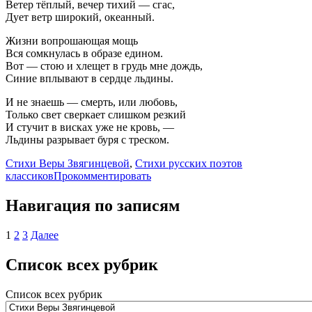
Ветер тёплый, вечер тихий — сгас,
Дует ветр широкий, океанный.
Жизни вопрошающая мощь
Вся сомкнулась в образе едином.
Вот — стою и хлещет в грудь мне дождь,
Синие вплывают в сердце льдины.
И не знаешь — смерть, или любовь,
Только свет сверкает слишком резкий
И стучит в висках уже не кровь, —
Льдины разрывает буря с треском.
Стихи Веры Звягинцевой
,
Стихи русских поэтов
классиков
Прокомментировать
Навигация по записям
1
2
3
Далее
Список всех рубрик
Список всех рубрик