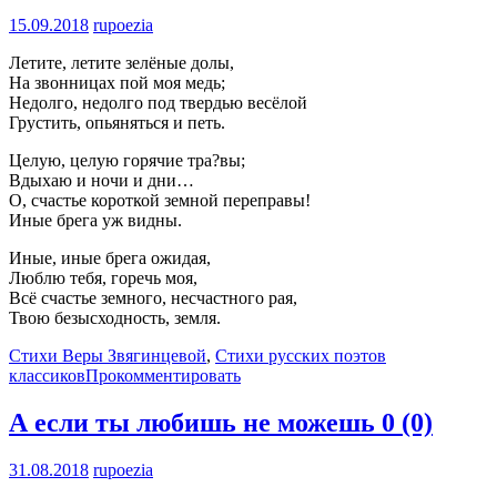
15.09.2018
rupoezia
Летите, летите зелёные долы,
На звонницах пой моя медь;
Недолго, недолго под твердью весёлой
Грустить, опьяняться и петь.
Целую, целую горячие тра?вы;
Вдыхаю и ночи и дни…
О, счастье короткой земной переправы!
Иные брега уж видны.
Иные, иные брега ожидая,
Люблю тебя, горечь моя,
Всё счастье земного, несчастного рая,
Твою безысходность, земля.
Стихи Веры Звягинцевой
,
Стихи русских поэтов
классиков
Прокомментировать
А если ты любишь не можешь
0 (0)
31.08.2018
rupoezia