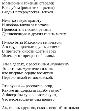
Мраморный точёный стебелёк
В голубом (романтики цветок)
Входит петербургская Психея.
Нелегко такую красоту
И любовь такую за плечами
Проносить и тихими речами
Дерзновенную в других гасить мечту.
Нужно быть Мадонной величавой,
А в груди простые грусть и смех;
В прелесть юности одетый грех
Увлекает от прекрасной славы.
Там в дверях, с рассеянным Жуковским
Тот, кто так мучителен и мил,
Кто впервые сердце возмутил
Первою зимой ея московской.
Эти ручки — розоватый севр,
Как же им сдержать судьбу такую?
А биографы сурово растолкуют,
Что несовершенен был шедевр.
Ах, сквозь кружево, сквозь пенный котильон