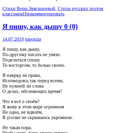
Стихи Веры Звягинцевой
,
Стихи русских поэтов
классиков
Прокомментировать
Я пишу, как дышу
0 (0)
14.07.2019
rupoezia
Я пишу, как дышу.
По-другому писать не умею.
Поделиться спешу
То восторгом, то болью своею.
Я навряд ли права,
Исповедуясь так перед всеми,
Не нужней ли слова
О делах, обгоняющих время?
Что я всё о своём?
Я живу в этом мире огромном
Не одна, не вдвоём,
В уголке не скрываюсь укромном.
Не такая пора,
Чтобы жить лишь своею душою,